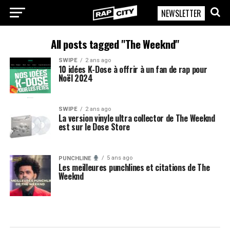
NEWSLETTER
RapCity
All posts tagged "The Weeknd"
SWIPE
2 ans ago
10 idées K-Dose à offrir à un fan de rap pour
Noël 2024
SWIPE
2 ans ago
La version vinyle ultra collector de The Weeknd
est sur le Dose Store
5 ans ago
PUNCHLINE
Les meilleures punchlines et citations de The
Weeknd