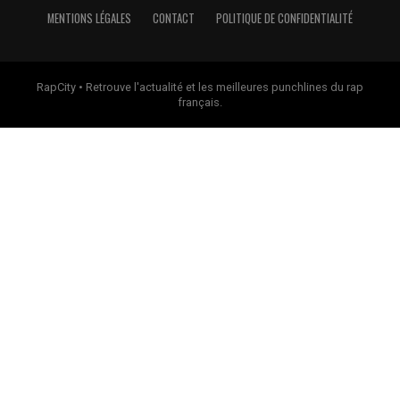
MENTIONS LÉGALES
CONTACT
POLITIQUE DE CONFIDENTIALITÉ
RapCity • Retrouve l'actualité et les meilleures punchlines du rap
français.