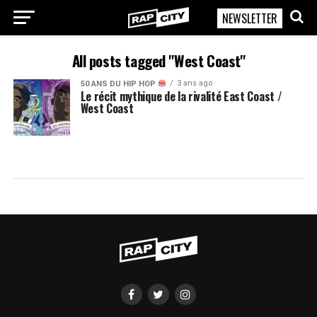
NEWSLETTER
RapCity
All posts tagged "West Coast"
3 ans ago
50 ANS DU HIP HOP
Le récit mythique de la rivalité East Coast /
West Coast