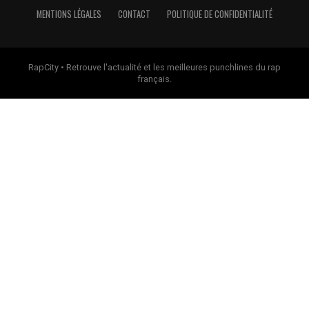
MENTIONS LÉGALES
CONTACT
POLITIQUE DE CONFIDENTIALITÉ
RapCity • Retrouve l'actualité et les meilleures punchlines du rap
français.