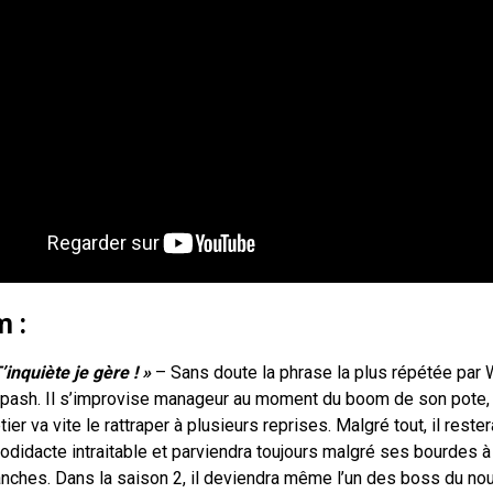
m :
’inquiète je gère ! »
– Sans doute la phrase la plus répétée par W
Apash. Il s’improvise manageur au moment du boom de son pote, m
ier va vite le rattraper à plusieurs reprises. Malgré tout, il res
odidacte intraitable et parviendra toujours malgré ses bourdes à
anches. Dans la saison 2, il deviendra même l’un des boss du no