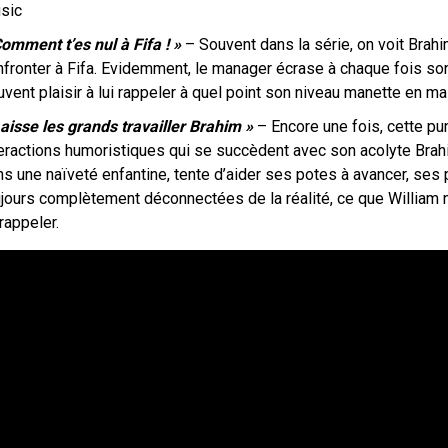
sic
omment t’es nul à Fifa ! »
– Souvent dans la série, on voit Brahi
nfronter à Fifa. Evidemment, le manager écrase à chaque fois so
vent plaisir à lui rappeler à quel point son niveau manette en mai
aisse les grands travailler Brahim »
– Encore une fois, cette pun
teractions humoristiques qui se succèdent avec son acolyte Brahi
ns une naïveté enfantine, tente d’aider ses potes à avancer, ses
ujours complètement déconnectées de la réalité, ce que William
 rappeler.