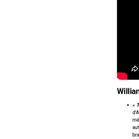
Willia
«
T
d’
mét
aut
br