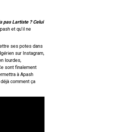
s pas Lartiste ? Celui
pash et qu’il ne
mettre ses potes dans
lgérien sur Instagram,
en lourdes,
Ce sont finalement
permettra à Apash
t déjà comment ça