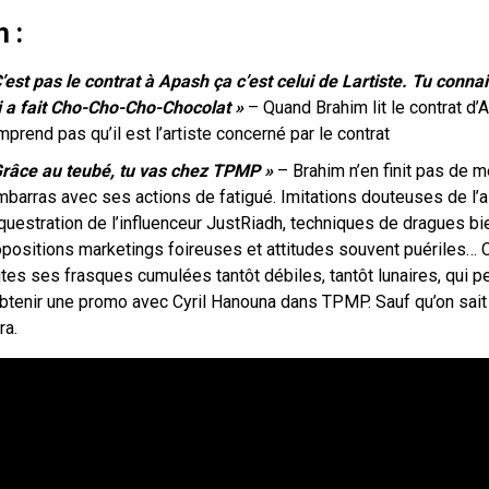
m
:
’est pas le contrat à Apash ça c’est celui de Lartiste. Tu connai
i a fait Cho-Cho-Cho-Chocolat »
– Quand Brahim lit le contrat d’A
prend pas qu’il est l’artiste concerné par le contrat
Grâce au teubé, tu vas chez TPMP »
– Brahim n’en finit pas de 
mbarras avec ses actions de fatigué. Imitations douteuses de l’a
questration de l’influenceur JustRiadh, techniques de dragues bi
opositions marketings foireuses et attitudes souvent puériles… 
utes ses frasques cumulées tantôt débiles, tantôt lunaires, qui 
obtenir une promo avec Cyril Hanouna dans TPMP. Sauf qu’on sai
ira.