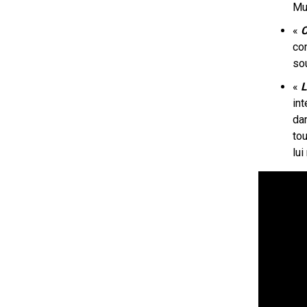
Mu
«
C
co
sou
«
L
in
da
to
lui