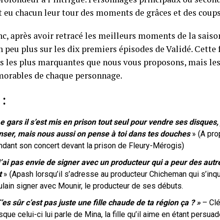
t eu chacun leur tour des moments de grâces et des coups 
nc, après avoir retracé les meilleurs moments de la sais
 peu plus sur les dix premiers épisodes de Validé. Cette f
es les plus marquantes que nous vous proposons, mais les
orables de chaque personnage.
h
:
e gars il s’est mis en prison tout seul pour vendre ses disques, j’
nser, mais nous aussi on pense à toi dans tes douches
» (A pro
ndant son concert devant la prison de Fleury-Mérogis)
J’ai pas envie de signer avec un producteur qui a peur des aut
t
» (Apash lorsqu’il s’adresse au producteur Chicheman qui s’inqu
ulain signer avec Mounir, le producteur de ses débuts.
’es sûr c’est pas juste une fille chaude de ta région ça ? »
– Cl
sque celui-ci lui parle de Mina, la fille qu’il aime en étant persu