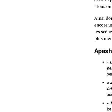
: tous on
Ainsi do
encore un
les scèn
plus mém
Apas
«
L
pe
pe
« 
fai
po
« T
lor