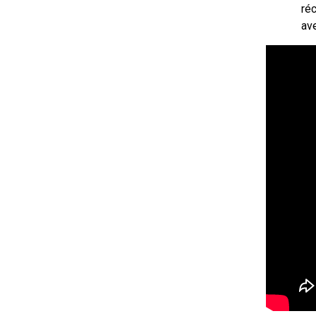
ré
ave