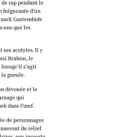
s de rap pendant le
n fulgurante d’un
 Franck Gastembide
s uns que les
 ses acolytes. Il y
ssi Brahim, le
orsqu’il s’agit
 la gueule.
on dévouée et le
arnage qui
ash dans l’œuf.
opée de personnages
nneront du relief
daires, peu importe