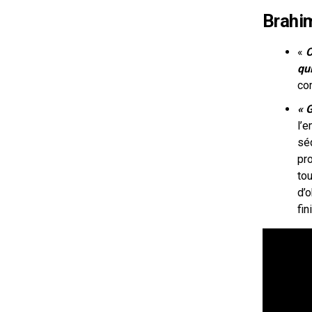
Brahi
«
C
qu
com
« 
l’e
sé
pr
to
d’
fin