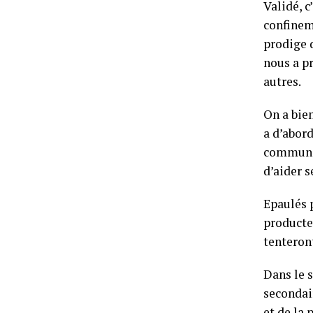
Validé, c
confinem
prodige 
nous a p
autres.
On a bien
a d’abor
communit
d’aider 
Epaulés 
producte
tenteront
Dans le s
secondai
et de la