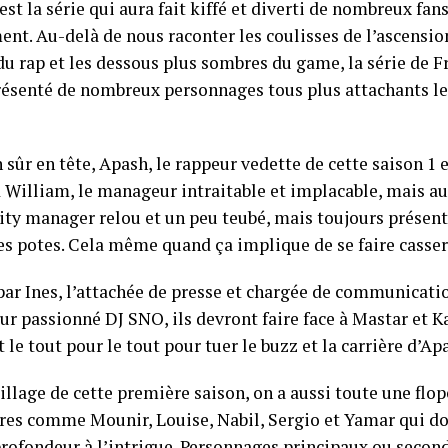
’est la série qui aura fait kiffé et diverti de nombreux fan
ent. Au-delà de nous raconter les coulisses de l’ascensio
du rap et les dessous plus sombres du game, la série de
résenté de nombreux personnages tous plus attachants le
 sûr en tête, Apash, le rappeur vedette de cette saison 1 et
d William, le manageur intraitable et implacable, mais au
y manager relou et un peu teubé, mais toujours présent l
ses potes. Cela même quand ça implique de se faire casser
par Ines, l’attachée de presse et chargée de communicati
ur passionné DJ SNO, ils devront faire face à Mastar et K
 le tout pour le tout pour tuer le buzz et la carrière d’Ap
illage de cette première saison, on a aussi toute une fl
res comme Mounir, Louise, Nabil, Sergio et Yamar qui do
 profondeur à l’intrigue. Personnages principaux ou secon