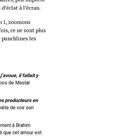
d’éclat à l’écran.
on 1, zoomons
ois, ce ne sont plus
 punchlines les
avoue, il fallait y
pos de Mastar
res producteurs en
iète de voir son
ément à Brahim
adé que cet amour est