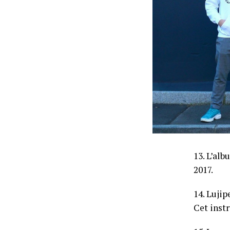
13. L’alb
2017.
14. Lujip
Cet inst