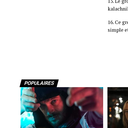
15. Le g
kalachni
16. Ce gr
simple et
POPULAIRES