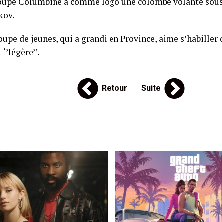
roupe Columbine a comme logo une colombe volante sous
kov.
oupe de jeunes, qui a grandi en Province, aime s’habiller
 ‘’légère’’.
Retour
Suite