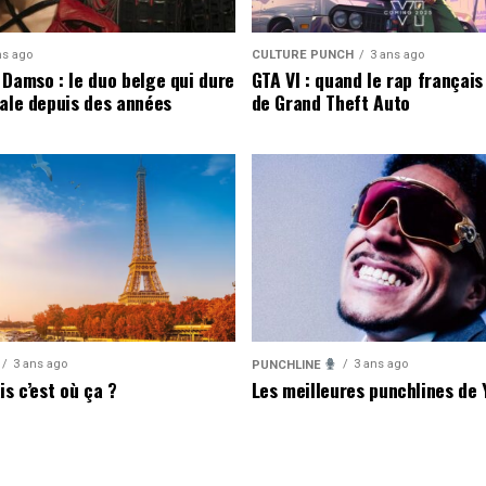
ns ago
CULTURE PUNCH
3 ans ago
 Damso : le duo belge qui dure
GTA VI : quand le rap français 
gale depuis des années
de Grand Theft Auto
3 ans ago
3 ans ago
PUNCHLINE
is c’est où ça ?
Les meilleures punchlines de 