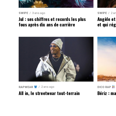
SWIPE
3 ans ago
SWIPE
2 a
Jul : ses chiffres et records les plus
Angèle et
fous après dix ans de carrière
et qui ré
2 ans ago
RAPWEAR
DICO RAP
All in, le streetwear tout-terrain
Bériz : ma