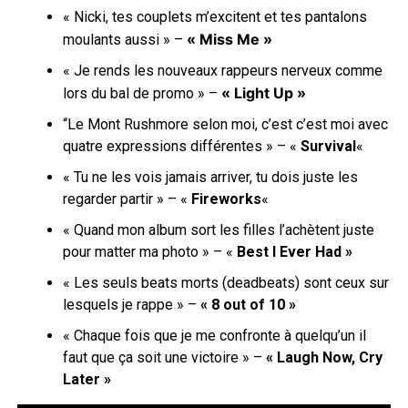
« Nicki, tes couplets m’excitent et tes pantalons
« Miss Me »
moulants aussi » –
« Je rends les nouveaux rappeurs nerveux comme
« Light Up »
lors du bal de promo » –
“Le Mont Rushmore selon moi, c’est c’est moi avec
quatre expressions différentes » – «
Survival
«
« Tu ne les vois jamais arriver, tu dois juste les
regarder partir » – «
Fireworks
«
« Quand mon album sort les filles l’achètent juste
pour matter ma photo » – «
Best I Ever Had »
« Les seuls beats morts (deadbeats) sont ceux sur
lesquels je rappe » –
« 8 out of 10 »
« Chaque fois que je me confronte à quelqu’un il
faut que ça soit une victoire » –
« Laugh Now, Cry
Later »