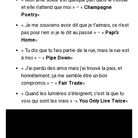
et elle n’attend que moi » – «
Champagne
Poetry
«
« Je me souviens avoir dit que je t’aimais, ce n’est
pas pour rien si je le dit au passé » – «
Papi’s
Home
«
« Tu dis que tu fais partie de la rue, mais la rue est
à moi » – «
Pipe Down
«
« J’ai perdu des amis mais j’ai trouvé la paix, et
honnêtement, ça me semble être un bon
compromis » – «
Fair Trade
«
« Quand les lumières s’éteignent, c’est là que tu
vois qui sont les vrais » -«
You Only Live Twice
«