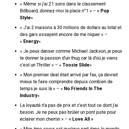
« Même si j’ai 21 sons dans le classement
Billboard, donnez-moi la place n°1 » –
« Pop
Style
«
« J’ai 2 maisons à 30 millions de dollars au total et
des gars essayent encore de me niquer » –
«
Energy
«
« Je peux danser comme Michael Jackson, je peux
te donner la passion d’un thug car là d’où je viens
c’est un Thriller » – «
Toosie Slide
«
« Mon premier deal était arrivé par fax, ça devrait
mieux te faire comprendre depuis combien de
temps je suis là » – «
No Friends In The
Industry
«
La loyauté n’a pas de prix et c’est tout ce dont j’ai
besoin.
Je ne peux pas brûler un pont juste pour
éclairer mon chemin » –
« Love All »
« Mon âme soeur est quelque part dans le monde