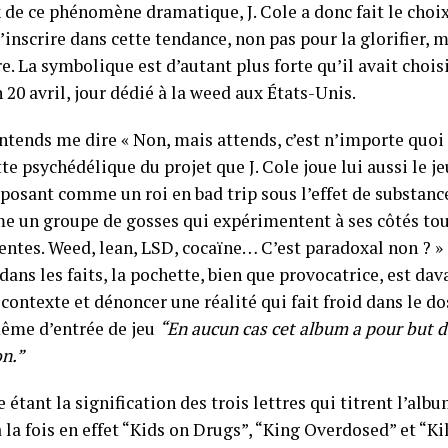
 de ce phénomène dramatique, J. Cole a donc fait le choi
inscrire dans cette tendance, non pas pour la glorifier, m
. La symbolique est d’autant plus forte qu’il avait choisi
20 avril, jour dédié à la weed aux États-Unis.
ntends me dire « Non, mais attends, c’est n’importe quoi 
te psychédélique du projet que J. Cole joue lui aussi le j
posant comme un roi en bad trip sous l’effet de substance
e un groupe de gosses qui expérimentent à ses côtés tou
entes. Weed, lean, LSD, cocaïne… C’est paradoxal non ? » O
dans les faits, la pochette, bien que provocatrice, est da
contexte et dénoncer une réalité qui fait froid dans le dos
même d’entrée de jeu
“En aucun cas cet album a pour but de
on.”
 étant la signification des trois lettres qui titrent l’alb
à la fois en effet “Kids on Drugs”, “King Overdosed” et “K