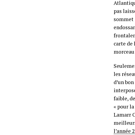
Atlantiq
pas laiss
sommet qu
endossan
frontal
carte de
morceau
Seulement
les résea
d’un bon
interposé
faible, 
« pour l
Lamarr Co
meilleur
l’année 