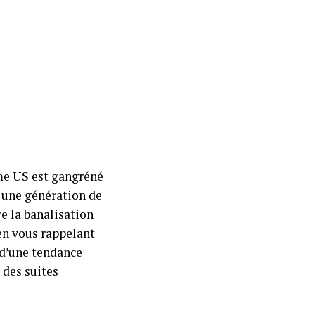
ame US est gangréné
e une génération de
e la banalisation
 en vous rappelant
n d’une tendance
 des suites