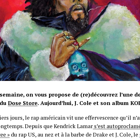
semaine, on vous propose de (re)découvrez l’une 
 du
Dose Store
. Aujourd’hui, J. Cole et son album KO
ers jours, le rap américain vit une effervescence qu’il n’
ongtemps. Depuis que Kendrick Lamar
s’est autoproclam
ee »
du rap US, au nez et à la barbe de Drake et J. Cole, l