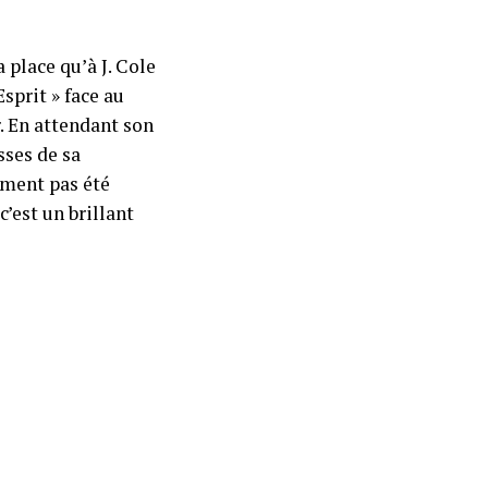
 place qu’à J. Cole
Esprit » face au
. En attendant son
sses de sa
mment pas été
c’est un brillant