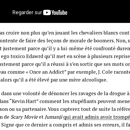
as croire non plus qu’en jouant les chevaliers blancs contr
ontente de faire des leçons de morale de boomers. Non, s’
est justement parce qu’il y a lui-même été confronté dur
 ego toxico Edawrd qu’il met en scène à plusieurs repris
justement parce qu’il a réussi à s’en sortir que ses mots o
au comme « Once an Addict” par exemple, J. Cole raconte 
alors qu’il a été élevé par une mère alcoolique.
 dans une volonté de dénoncer les ravages de la drogue à 
dans “Kevin Hart” comment les stupéfiants peuvent mener
on ou sa partenaire. Vous capterez tout de suite la référe
in de
Scary Movie
et
Jumanji
qui avait admis avoir tromp
. Signe que ce dernier a compris et admis ses erreurs, il 