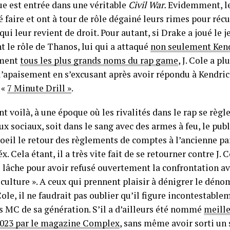
ue est entrée dans une véritable
Civil War.
Evidemment, le
é faire et ont à tour de rôle dégainé leurs rimes pour réc
i leur revient de droit. Pour autant, si Drake a joué le j
t le rôle de Thanos, lui qui a attaqué
non seulement Ken
ement
tous les plus grands noms du rap game
, J. Cole a pl
 l’apaisement en s’excusant après avoir répondu à Kendri
 «
7 Minute Drill »
.
 voilà, à une époque où les rivalités dans le rap se règle
ux sociaux, soit dans le sang avec des armes à feu, le publ
 oeil le retour des règlements de comptes à l’ancienne p
x. Cela étant, il a très vite fait de se retourner contre J. C
de lâche pour avoir refusé ouvertement la confrontation 
a culture ». A ceux qui prennent plaisir à dénigrer le dé
le, il ne faudrait pas oublier qu’il figure incontestable
s MC de sa génération. S’il a d’ailleurs été nommé
meille
2023 par le magazine Complex
, sans même avoir sorti un 