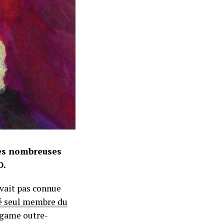
des nombreuses
D.
avait pas connue
é seul membre du
e game outre-