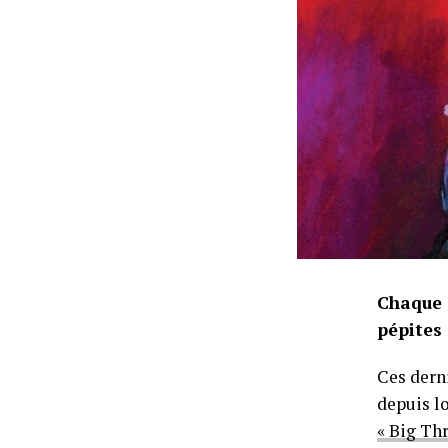
Chaque 
pépites
Ces derni
depuis l
« Big Thr