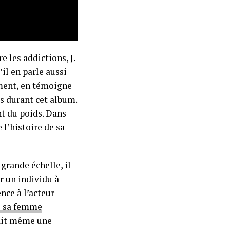
e les addictions, J.
il en parle aussi
ement, en témoigne
es durant cet album.
nt du poids. Dans
l’histoire de sa
grande échelle, il
 un individu à
nce à l’acteur
é sa femme
fait même une