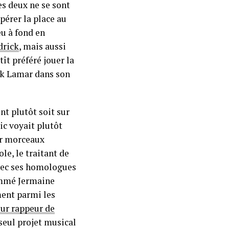
s deux ne se sont
upérer la place au
eu à fond en
drick
, mais aussi
utît préféré jouer la
ck Lamar dans son
nt plutôt soit sur
ic voyait plutôt
ar morceaux
ole, le traitant de
avec ses homologues
nommé Jermaine
ment parmi les
ur rappeur de
seul projet musical