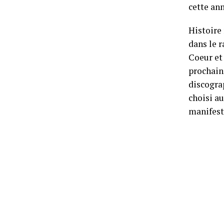
cette ann
Histoire 
dans le r
Coeur et
prochai
discogra
choisi au
manifest