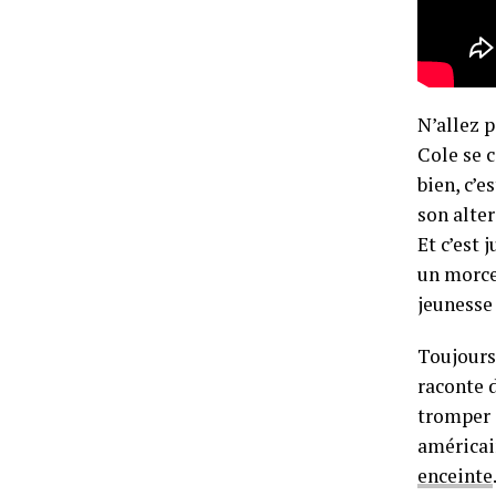
N’allez p
Cole se c
bien, c’
son alter
Et c’est 
un morce
jeunesse 
Toujours
raconte 
tromper s
américa
enceinte