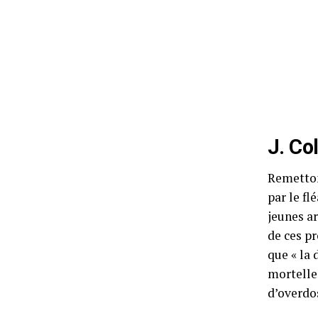
J. Co
Remetton
par le f
jeunes ar
de ces pr
que « la 
mortelle
d’overdo