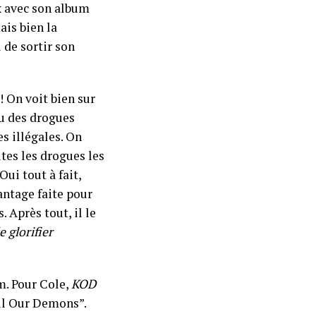
x avec son album
ais bien la
 de sortir son
! On voit bien sur
eu des drogues
s illégales. On
tes les drogues les
ui tout à fait,
vantage faite pour
. Après tout, il le
 glorifier
um. Pour Cole,
KOD
ill Our Demons”.