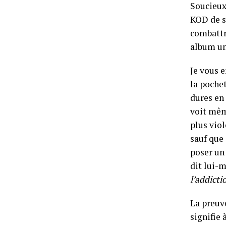
Soucieux
KOD de s’
combattre
album un 
Je vous e
la pochet
dures en 
voit mêm
plus viol
sauf que 
poser un 
dit lui-
l’addicti
La preuve
signifie 