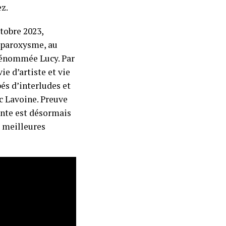
ez.
tobre 2023,
n paroxysme, au
dénommée Lucy. Par
ie d’artiste et vie
és d’interludes et
c Lavoine. Preuve
tente est désormais
s meilleures