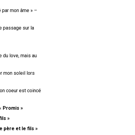
té par mon âme » –
de passage sur la
 du love, mais au
r mon soleil lors
on coeur est coincé
 «
Promis »
ils »
e père et le fils »