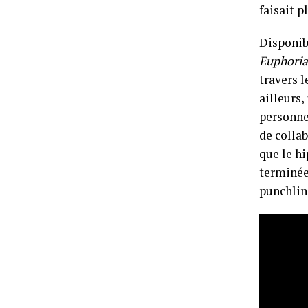
faisait p
Disponib
Euphoria
travers 
ailleurs,
personnel
de colla
que le hi
terminée
punchlin