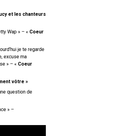
ucy et les chanteurs
etty Wap » – «
Coeur
ourd’hui je te regarde
re, excuse ma
sse » – «
Coeur
ment vôtre »
u’une question de
ence » –