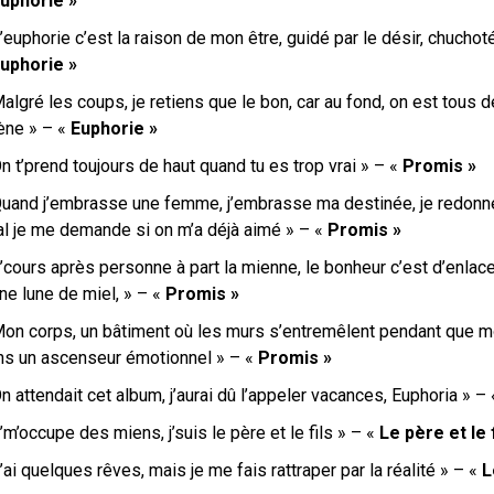
uphorie »
’euphorie c’est la raison de mon être, guidé par le désir, chucho
uphorie »
algré les coups, je retiens que le bon, car au fond, on est tous 
ène » – «
Euphorie »
n t’prend toujours de haut quand tu es trop vrai » – «
Promis »
Quand j’embrasse une femme, j’embrasse ma destinée, je redonne
nal je me demande si on m’a déjà aimé » – «
Promis »
’cours après personne à part la mienne, le bonheur c’est d’enlace
ne lune de miel, » – «
Promis »
Mon corps, un bâtiment où les murs s’entremêlent pendant que m
ns un ascenseur émotionnel » – «
Promis »
n attendait cet album, j’aurai dû l’appeler vacances, Euphoria » –
’m’occupe des miens, j’suis le père et le fils » – «
Le père et le f
’ai quelques rêves, mais je me fais rattraper par la réalité » – «
L