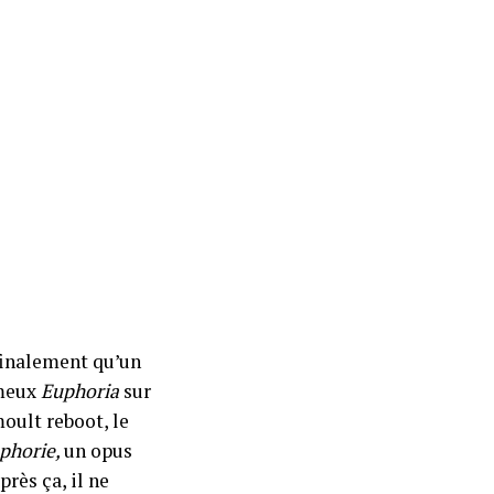
 finalement qu’un
ameux
Euphoria
sur
oult reboot, le
phorie,
un opus
rès ça, il ne