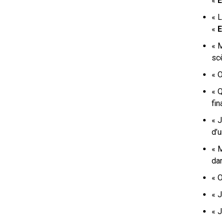
«
E
« L
«
E
« M
sc
« O
« 
fi
« J
d’u
« 
da
« O
« J
« J