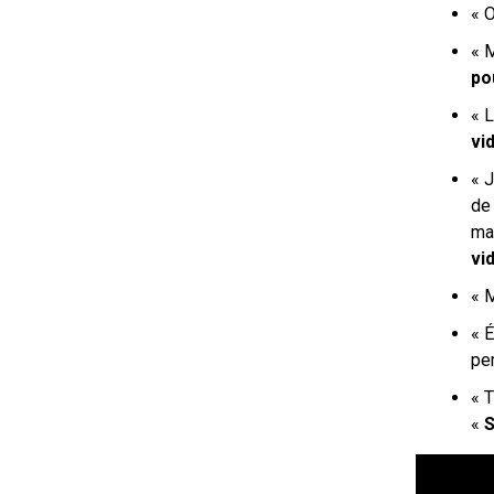
« O
« M
po
« L
vi
« J
de 
mal
vi
« 
« É
pe
« T
«
S