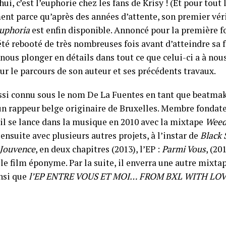
ui, c’est l’euphorie chez les fans de Krisy ! (Et pour tout l
nt parce qu’après des années d’attente, son premier vér
uphoria
est enfin disponible. Annoncé pour la première fo
été rebooté de très nombreuses fois avant d’atteindre sa 
nous plonger en détails dans tout ce que celui-ci a à nous
ur le parcours de son auteur et ses précédents travaux.
ussi connu sous le nom De La Fuentes en tant que beatmak
 un rappeur belge originaire de Bruxelles. Membre fondate
 il se lance dans la musique en 2010 avec la mixtape
Weed
ensuite avec plusieurs autres projets, à l’instar de
Black
Jouvence
, en deux chapitres (2013), l’EP :
Parmi Vous
, (20
 le film éponyme. Par la suite, il enverra une autre mixta
insi que
l’EP ENTRE VOUS ET MOI… FROM BXL WITH LOV