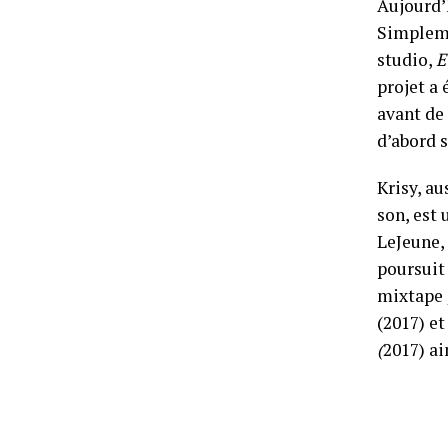
Aujourd’h
Simpleme
studio,
E
projet a 
avant de 
d’abord s
Krisy, a
son, est
LeJeune,
poursuit 
mixtape
(2017) et
(
2017) a