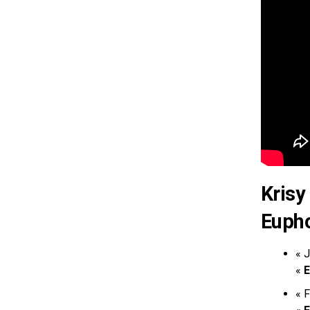
Krisy
Eupho
« J
«
E
« 