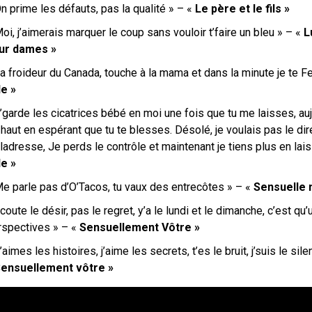
n prime les défauts, pas la qualité » – «
Le père et le fils »
oi, j’aimerais marquer le coup sans vouloir t’faire un bleu » – «
L
ur dames »
a froideur du Canada, touche à la mama et dans la minute je te F
de »
’garde les cicatrices bébé en moi une fois que tu me laisses, auj
haut en espérant que tu te blesses. Désolé, je voulais pas le di
adresse, Je perds le contrôle et maintenant je tiens plus en lai
de »
Me parle pas d’O’Tacos, tu vaux des entrecôtes » – «
Sensuelle 
coute le désir, pas le regret, y’a le lundi et le dimanche, c’est q
rspectives » – «
Sensuellement Vôtre »
’aimes les histoires, j’aime les secrets, t’es le bruit, j’suis le sil
ensuellement vôtre »