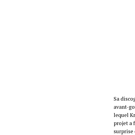
Sa discog
avant-go
lequel Kr
projet a
surprise