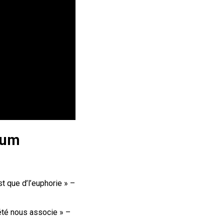
lbum
est que d’l’euphorie » –
été nous associe » –