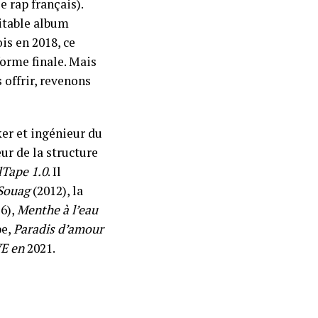
e rap français).
itable album
is en 2018, ce
forme finale. Mais
 offrir, revenons
er et ingénieur du
ur de la structure
Tape 1.0
. Il
 Souag
(2012), la
16),
Menthe à l’eau
pe,
Paradis d’amour
E en
2021.