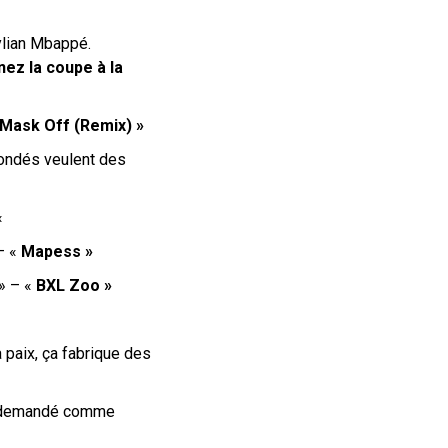
ylian Mbappé.
ez la coupe à la
 Mask Off (Remix) »
ondés veulent des
«
– «
Mapess »
» – «
BXL Zoo »
a paix, ç
a fabrique des
s, demandé comme