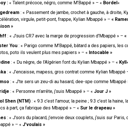
boy :
« Talent précoce, négro, comme M’Bappé » – «
Bordel
«
gedream
: « Passement de jambe, crochet à gauche, à droite, K
élération, virgule, petit-pont, frappe, Kylian Mbappé » –
« Ramen
ison »
hff
: « J’suis CR7 avec la marge de progression d’Mbappé » –
«
ster You
: «
Parigo comme M’Bappé
, bâtard a des papiers, l
es c
otos, poto ils veulent plus mes papiers » – «
Intocable »
dine
: « Du nègre, de l’Algérien font du Kylian Mbappé » – «
Kyll
ska
: « J’encaisse, mapess, gros contrat comme Kylian Mbappé 
amso
: « J’te sers un zeu-di au hasard, dee-spe comme Mbappé 
ridje
: «
Personne m’arrête, j’suis Mbappé
» – «
Jour J »
ol Shen (NTM)
: « 9.3 c’est l’amour, la peine ; 9.3 c’est la haine, l
cs à part, ça fabrique des Mbappé » – «
Sur le drapeau »
aes
: « J’sors du placard, j’envoie deux couplets, j
‘suis sur Pari
appé » – «
J’voulais »