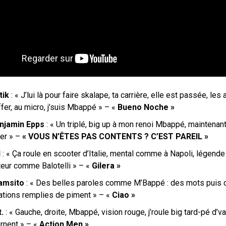
tik
: « J’lui là pour faire skalape, ta carrière, elle est passée, les 
fer, au micro, j’suis Mbappé » – «
Bueno Noche »
njamin Epps
: « Un triplé, big up à mon renoi Mbappé, maintenan
er » –
« VOUS N’ÊTES PAS CONTENTS ? C’EST PAREIL »
l
: « Ça roule en scooter d’Italie, mental comme à Napoli, lége
teur comme Balotelli » – «
Gilera »
amsito
: «
Des belles paroles comme M’Bappé
: des mots puis 
lations remplies de piment » – «
Ciao »
t.
: « Gauche, droite, Mbappé, vision rouge, j’roule big tard-pé d’v
urnent » – «
Action Men »