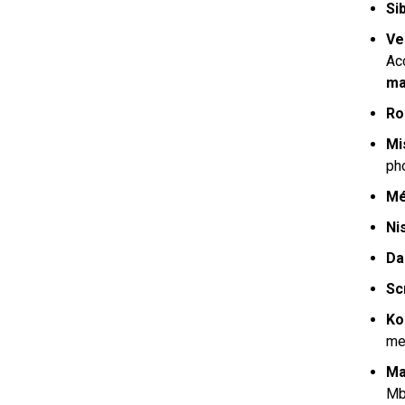
Si
Ve
Acc
ma
Ro
Mi
ph
Mé
Ni
D
Sc
Ko
me
M
Mb