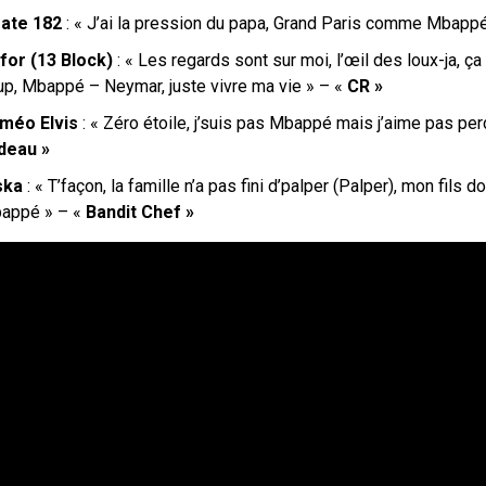
rate 182
: «
J’ai la pression du papa, Grand Paris comme Mbapp
for (13 Block)
: « Les regards sont sur moi, l’œil des loux-ja, ç
up, Mbappé – Neymar, juste vivre ma vie » – «
CR »
méo Elvis
: « Zéro étoile, j’suis pas Mbappé mais j’aime pas per
deau »
ska
: « T’façon, la famille n’a pas fini d’palper (Palper), mon fils d
appé » – «
Bandit Chef »