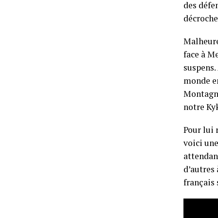
des défen
décrocher
Malheure
face à Me
suspens.
monde en
Montagné
notre Kyk
Pour lui 
voici une
attendant
d’autres
français 