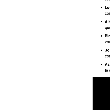
Lu
co
Al
qui
Bl
vo
J
co
As
le