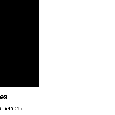
nes
X LAND #1 »