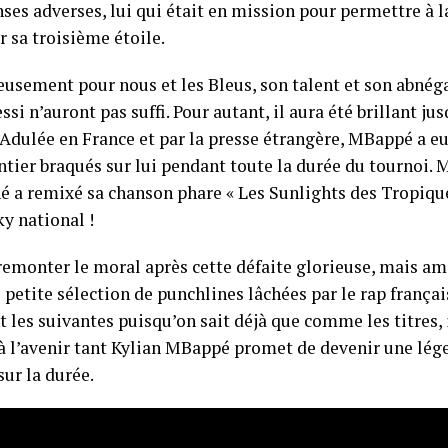
ses adverses, lui qui était en mission pour permettre à l
 sa troisième étoile.
usement pour nous et les Bleus, son talent et son abnéga
ssi n’auront pas suffi. Pour autant, il aura été brillant ju
 Adulée en France et par la presse étrangère, MBappé a eu
tier braqués sur lui pendant toute la durée du tournoi.
 a remixé sa chanson phare « Les Sunlights des Tropiques
y national !
remonter le moral après cette défaite glorieuse, mais ame
 petite sélection de punchlines lâchées par le rap françai
 les suivantes puisqu’on sait déjà que comme les titres, i
 à l’avenir tant Kylian MBappé promet de devenir une lég
sur la durée.