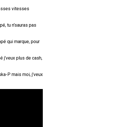
rosses vitesses
pé, tu n’sauras pas
ppé qui marque, pour
 j’veux plus de cash,
ska-P mais moi, j’veux