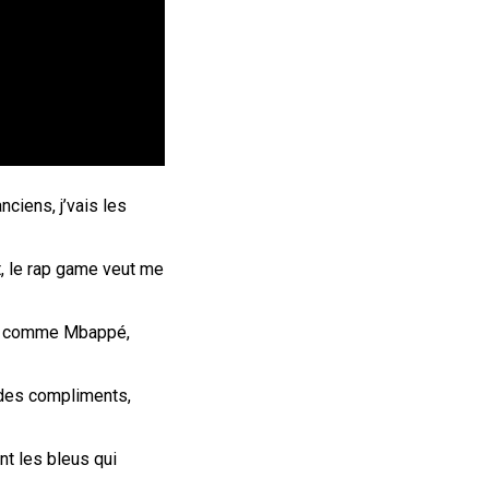
anciens, j’vais les
t, le rap game veut me
nde comme Mbappé,
des compliments,
ant les bleus qui