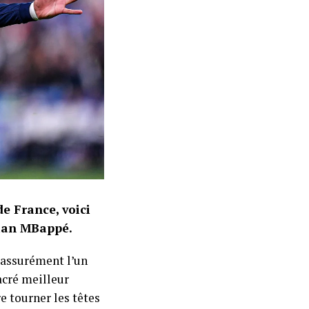
e France, voici
lian MBappé.
t assurément l’un
acré meilleur
re tourner les têtes