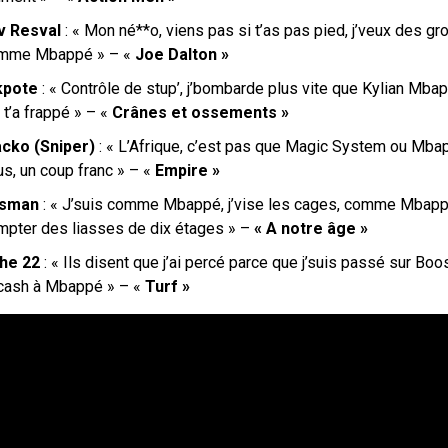
v Resval
: « Mon né**o, viens pas si t’as pas pied, j’veux des g
mme Mbappé » – «
Joe Dalton »
kpote
: « Contrôle de stup’, j’bombarde plus vite que Kylian Mbap
 t’a frappé » – «
Crânes et ossements »
acko (Sniper)
: « L’Afrique, c’est pas que Magic System ou Mba
us, un coup franc » – «
Empire »
osman
: «
J’suis comme Mbappé, j’vise les cages
, comme Mbappé
mpter des liasses de dix étages » –
« A notre âge »
he 22
: «
Ils disent que j’ai percé parce que j’suis passé sur Boo
 cash à Mbappé » – «
Turf »