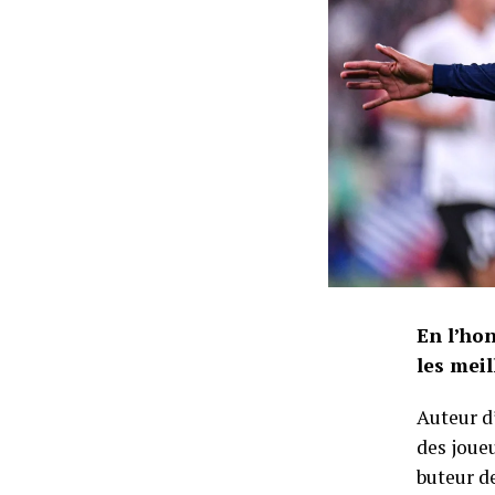
En l’hon
les mei
Auteur d’
des joue
buteur de