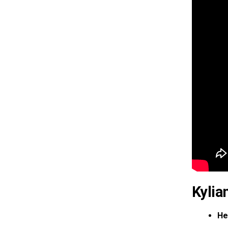
Kylia
He