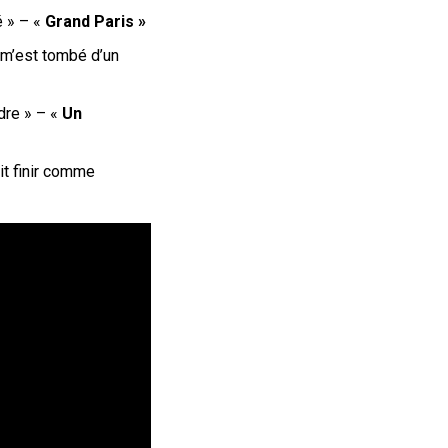
é
» – «
Grand Paris »
a m’est tombé d’un
dre » – «
Un
oit finir comme