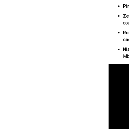
Pi
Ze
co
Ro
ca
Ni
Mb