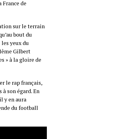
a France de
tion sur le terrain
squ’au bout du
 les yeux du
 Même Gilbert
 » à la gloire de
r le rap français,
s à son égard. En
l y en aura
ende du football