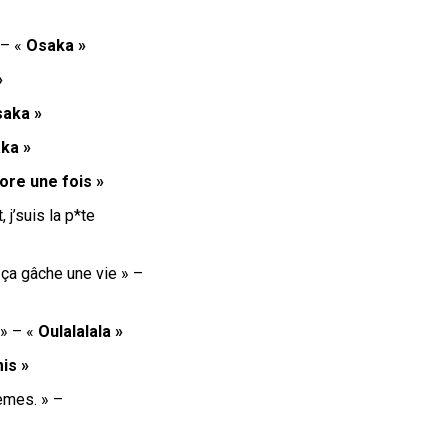
» – «
Osaka »
»
aka »
ka »
ore une fois »
, j’suis la p*te
, ça gâche une vie » –
 » – «
Oulalalala »
is »
lèmes. » –