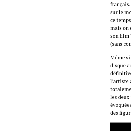
français
sur le m
ce temps,
mais on é
son film
(sans com
Même si 
disque au
définiti
l’artiste
totaleme
les deux
évoquées 
des figur