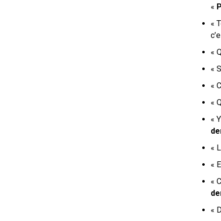
«
P
« T
c’e
« Q
« S
« C
« Q
« Y
de
« 
« 
« 
de
« D