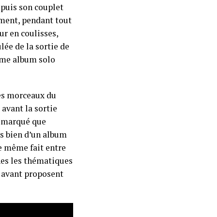
epuis son couplet
ment, pendant tout
ur en coulisses,
ulée de la sortie de
ième album solo
des morceaux du
 avant la sortie
s marqué que
ais bien d’un album
e même fait entre
nes les thématiques
n avant proposent