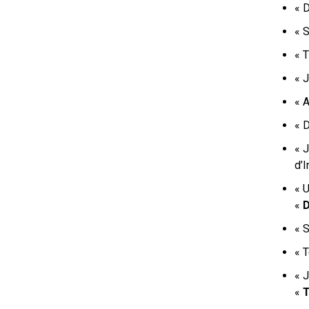
« D
« S
« 
« J
« A
« D
« J
d’I
« U
«
D
« 
« T
« J
«
T