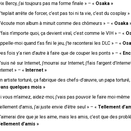
ix Bercy, j’ai toujours pas ma forme finale » – «
Osaka »
’teplait arrête de forcer, c’est pas toi ni ta vie, c’est du cosplay 
T’écoute mon album à minuit comme des chômeurs » – «
Osaka 
’fais n’importe quoi, ça devient viral, c’est comme le VIH » – «
Os
ppelle-moi quand t’as fini le jeu, j’te raconterai les DLC » – «
Osa
es fois y’a rien d’autre à faire que de couper les ponts » – «
Enc
’suis né sur Internet, j’mourrai sur Internet, j’fais l’argent d’Internet
nternet » – «
Internet »
n artiste torturé, ça fabrique des chefs-d’œuvre, un papa torturé
ans quelques mois »
Si vous m’aimez, aidez-moi, j’vais pas pouvoir le faire moi-même
ellement d’amis, j’ai juste envie d’être seul » – «
Tellement d’am
’aimerai dire que je les aime, mais les amis, c’est que des prob
ellement d’amis »