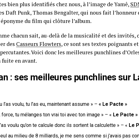
tes bien plus identifiés chez nous, à l’image de Yamê,
SD
es Daft Punk, Thomas Bengalter, qui nous fait l’honneur 
éponyme du film qui clôture l’album.
e chacun sait, au-delà de la musicalité et des invités, ce
er des
Casseurs Flowters
, ce sont ses textes poignants e
 percutantes. Voici donc les meilleures punchlines d’Orle
 fuite en avant.
an : ses meilleures punchlines sur L
u l’as voulu, tu l’as eu, maintenant assume » –
« Le Pacte »
 force, tu mélanges ton vrai toi avec ton image » – «
Le Pacte »
’as voulu qu’on te calcule donc ils sortent la calculette » – «
Le P
eul au milieu de 8 milliards, je me sens comme si j’avais pas com