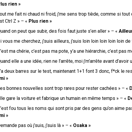
lus rien »
out me fait ni chaud ni froid, j’me sens trop tiède, comme si tout
st Ctrl Z » – «
Plus rien »
uand on peut que subir, des fois faut juste s’en aller » – «
Ailleu
i vous me cherchez, j’suis ailleurs, j’suis loin loin loin loin loin d
’est ma chérie, c’est pas ma pote, y’a une hiérarchie, c’est pas m
uand elle a une idée, rien ne l’arrête, moi j’m’arrête avant d’avoir
’a deux barres sur le test, maintenant 1+1 font 3 donc, f*ck le re
mi »
Les bonnes nouvelles sont trop rares pour rester cachées » – «
D
Elle gare la voiture et fabrique un humain en même temps » – «
D
C’est fou tous les noms qui sont pris par des gens qu’on aime pa
mi »
emande pas où j’suis, j’suis là » – «
Osaka »