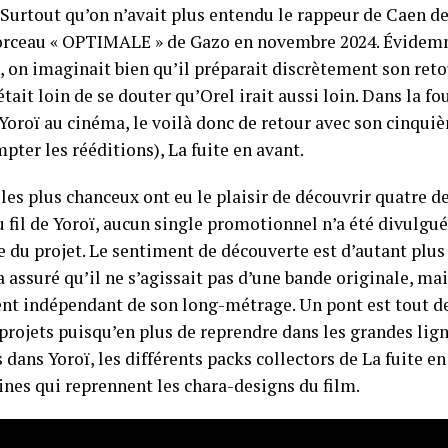
. Surtout qu’on n’avait plus entendu le rappeur de Caen d
orceau « OPTIMALE » de Gazo en novembre 2024. Évidem
 on imaginait bien qu’il préparait discrètement son reto
tait loin de se douter qu’Orel irait aussi loin. Dans la fo
 Yoroï au cinéma, le voilà donc de retour avec son cinqu
pter les rééditions), La fuite en avant.
les plus chanceux ont eu le plaisir de découvrir quatre 
 fil de Yoroï, aucun single promotionnel n’a été divulgué
ve du projet. Le sentiment de découverte est d’autant plu
 a assuré qu’il ne s’agissait pas d’une bande originale, m
nt indépendant de son long-métrage. Un pont est tout d
 projets puisqu’en plus de reprendre dans les grandes lig
dans Yoroï, les différents packs collectors de La fuite e
ines qui reprennent les chara-designs du film.