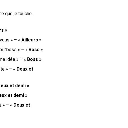
 ce que je touche,
rs »
e vous » – «
Ailleurs »
oi l’boss » – «
Boss »
 une idée » – «
Boss »
ste » – «
Deux et
eux et demi »
eux et demi »
s » – «
Deux et