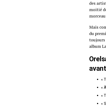
des artis
moitié d
morceau 
Mais comm
du premi
toujours
album La
Orels
avant
« T
« À
« T
« S