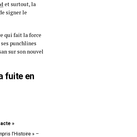
M
et surtout, la
de signer le
 qui fait la force
t ses punchlines
san sur son nouvel
a fuite en
acte »
pris l’Histoire » –