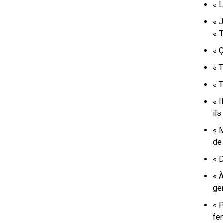
« L
« J
«
T
« Ç
« 
« T
« I
il
« 
de
« 
« À
ge
« 
fem