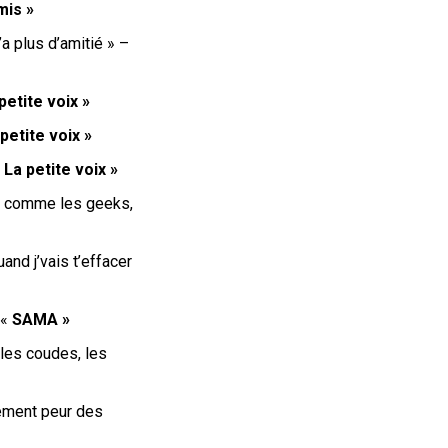
mis »
a plus d’amitié » –
petite voix »
petite voix »
»
La petite voix »
ux, comme les geeks,
nd j’vais t’effacer
 «
SAMA »
 les coudes, les
lement peur des