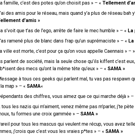
a famille, c’est des potes qu’on choisit pas » – «
Tellement d’a
’ai des amis pour le réseau, mais quand y’a plus de réseau bah y’
ellement d’amis »
a s’voit que t’as de l’ego, arrête de faire le mec humble » – «
La 
T’as ramené plus de blanc dans l’rap qu’un suprémaciste » – «
La 
a ville est morte, c’est pour ça qu’on vous appelle Caennais » – 
ls parlent de société, mais la seule chose qu’ils kiffent c’est e
s b*isent des mecs qu’ont la même tête qu’eux » – «
SAMA »
Message à tous ces geeks qui parlent mal, tu vas pas respawn qua
 la map » – «
SAMA
«
Dépendants des chiffres, vous aimez que ce qui marche déjà » –
 tous les nazis qui m’aiment, venez même pas m’parler, j’te pète
noux, tu formes une croix gammée » –
SAMA »
Pareil pour tous les mascus qui veulent me récup, vous avez tel
mes, j’crois que c’est vous les vraies p*tes » – «
SAMA »