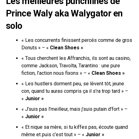
Les meilleures punchlines de
Prince Waly aka Walygator en
solo
«
Les concurrents finissent percés comme de gros
Donuts
» – «
Clean Shoes »
«
Tous cherchent les Affranchis, ils sont au casino,
c
omme Jackson, Travolta, Tarantino : une pure
fiction, l’action nous fixons
» – «
Clean Shoes »
« Les hustlers dorment peu, se lèvent tôt, jeune
con, quand tu auras compris ça il s’ra trop tard » –
«
Junior »
« J’suis pas l’meilleur, mais j’suis putain d’fort » –
«
Junior »
«
Et nique sa mère, si tu kiffes pas, écoute quand
même et puis c’est tout » – «
Junior »