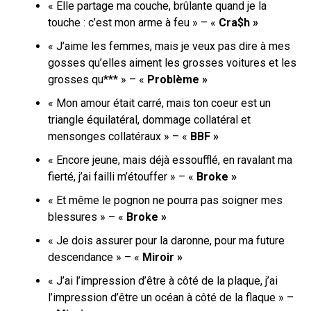
« Elle partage ma couche, brûlante quand je la
touche : c’est mon arme à feu » – «
Cra$h »
« J’aime les femmes, mais je veux pas dire à mes
gosses qu’elles aiment les grosses voitures et les
grosses qu*** » – «
Problème »
« Mon amour était carré, mais ton coeur est un
triangle équilatéral, dommage collatéral et
mensonges collatéraux » – «
BBF »
« Encore jeune, mais déjà essoufflé, en ravalant ma
fierté, j’ai failli m’étouffer » – «
Broke »
« Et même le pognon ne pourra pas soigner mes
blessures » – «
Broke »
« Jе dois assurer pour la daronne, pour ma future
descendance » – «
Miroir »
« J’ai l’impression d’être à côté de la plaque, j’ai
l’impression d’être un océan à côté de la flaque » –