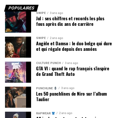
POPULAIRES
SWIPE
3 ans ago
Jul : ses chiffres et records les plus
fous après dix ans de carrière
SWIPE
2 ans ago
Angèle et Damso : le duo belge qui dure
et qui régale depuis des années
CULTURE PUNCH
3 ans ago
GTA VI : quand le rap français s’inspire
de Grand Theft Auto
3 ans ago
PUNCHLINE
Les 50 punchlines de Niro sur l’album
Taulier
2 ans ago
RAPWEAR