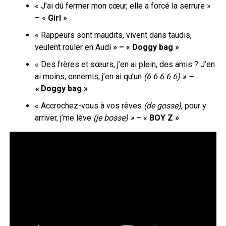
« J’ai dû fermer mon cœur, elle a forcé la serrure »
– «
Girl »
« Rappeurs sont maudits, vivent dans taudis,
veulent rouler en Audi
» – « Doggy bag »
« Des frères et sœurs, j’en ai plein, des amis ? J’en
ai moins, ennemis, j’en ai qu’un
(6 6 6 6 6)
» –
«
Doggy bag »
« Accrochez-vous à vos rêves
(de gosse)
, pour y
arriver, j’me lève
(je bosse) »
– «
BOY Z »