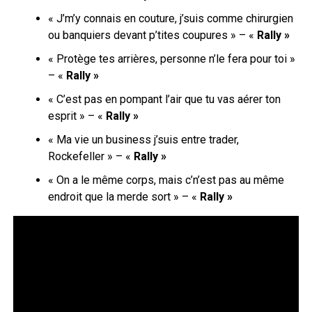
«
J’m’y connais en couture, j’suis comme chirurgien
ou banquiers devant p’tites coupures
» – «
Rally »
« Protège tes arrières, personne n’le fera pour toi »
– «
Rally »
« C’est pas en pompant l’air que tu vas aérer ton
esprit » – «
Rally »
«
Ma vie un business j’suis entre trader,
Rockefeller
» – «
Rally »
« On a le même corps, mais c’n’est pas au même
endroit que la merde sort » – «
Rally »