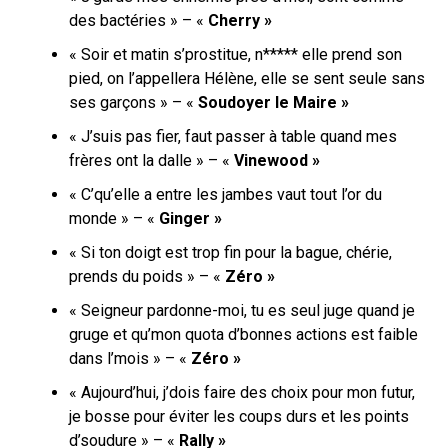
des bactéries » – «
Cherry »
« Soir et matin s’prostitue, n***** elle prend son
pied, o
n l’appellera Hélène, elle se sent seule sans
ses garçons » – «
Soudoyer le Maire »
« J’suis pas fier, faut passer à table quand mes
frères ont la dalle » – «
Vinewood »
«
C’qu’elle a entre les jambes vaut tout l’or du
monde
» – «
Ginger »
«
Si ton doigt est trop fin pour la bague, chérie,
prends du poids » – «
Zéro »
« Seigneur pardonne-moi, tu es seul juge quand je
gruge et qu’mon quota d’bonnes actions est faible
dans l’mois » – «
Zéro »
« Aujourd’hui, j’dois faire des choix pour mon futur,
je bosse pour éviter les coups durs et les points
d’soudure » – «
Rally »