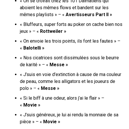
«
On se croirait chez les 101 Dalmatiens qui
aboient les mêmes flows et bandent sur les
mêmes playlists » – «
Avertisseurs Part II »
« Bluffeurs, super forts au poker on cache bien nos
jeux » – «
Rottweiler »
« On envoie les trois points, ils font les fautes » –
«
Balotelli »
« Nos cicatrices sont dissimulées sous le beurre
de karité » – «
Messe »
« J’suis en voie d’extinction à cause de ma couleur
de peau, comme les alligators et les joueurs de
polo » – «
Messe »
« Si le biff à une odeur, alors j’ai le flair » –
«
Movie »
« J’suis généreux, je lui ai rendu la monnaie de sa
pièce » – «
Movie »