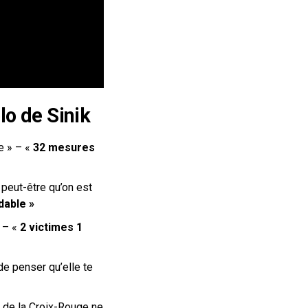
lo de Sinik
e
» – «
32 mesures
peut-être qu’on est
dable »
» – «
2 victimes 1
de penser qu’elle te
s de la Croix-Rouge ne