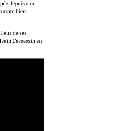
mpée depuis son
 compte bien
lleur de ses
lsain L’assassin en