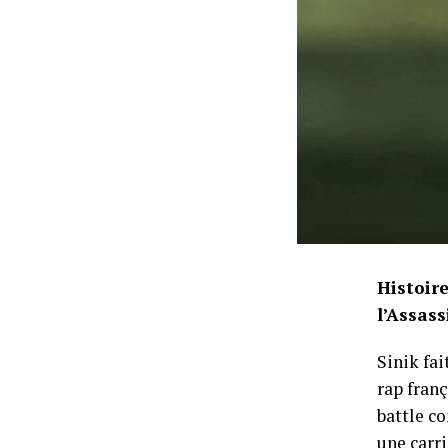
Histoire
l’Assass
Sinik fa
rap franç
battle c
une carri