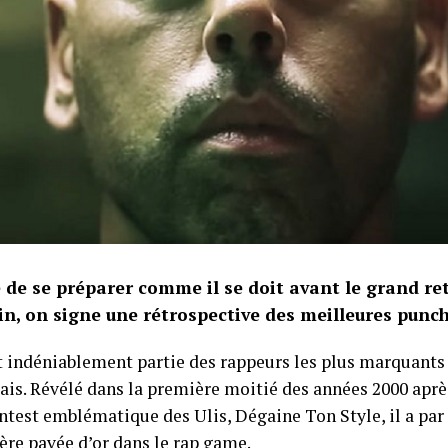
 de se préparer comme il se doit avant le grand re
in, on signe une rétrospective des meilleures punch
it indéniablement partie des rappeurs les plus marquants 
ais. Révélé dans la première moitié des années 2000 après
ontest emblématique des Ulis, Dégaine Ton Style, il a par
ère pavée d’or dans le rap game.