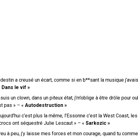
destin a creusé un écart, comme si en b**sant la musique j’avais
«
Dans le vif »
suis un clown, dans un piteux état, j’m’oblige à être drôle pour o
st pas » – «
Autodestruction »
ujourd’hui c’est plus la même, l’Essonne c’est la West Coast, les 
crocs ont séquestré Julie Lescaut » – «
Sarkozic »
Peu à peu, j’y laisse mes forces et mon courage, quand tu commen