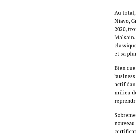
Au total
Niavo, Gr
2020, tr
Malsain. 
classique
et sa pl
Bien que 
business 
actif da
milieu de
reprendr
Sobremen
nouveau 
certifica