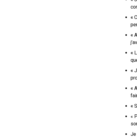
co
«
C
pe
«
A
j’a
«
L
que
«
J
pr
«
A
fa
«
S
« 
so
Je 