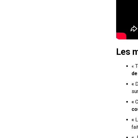
Les m
«
T
de
«
D
sur
«
C
co
«
L
fai
«
J