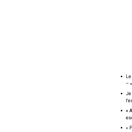
Le 
– 
Je 
l’e
«
A
es
« 