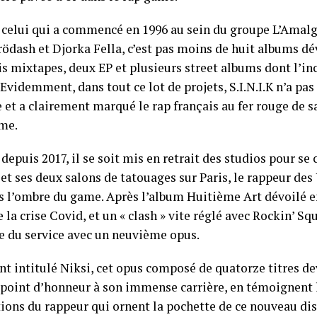
, celui qui a commencé en 1996 au sein du groupe L’Amalg
ödash et Djorka Fella, c’est pas moins de huit albums dé
ois mixtapes, deux EP et plusieurs street albums dont l’i
Evidemment, dans tout ce lot de projets, S.I.N.I.K n’a pas
 et a clairement marqué le rap français au fer rouge de s
ume.
depuis 2017, il se soit mis en retrait des studios pour se
et ses deux salons de tatouages sur Paris, le rappeur des 
ns l’ombre du game. Après l’album Huitième Art dévoilé e
 la crise Covid, et un « clash » vite réglé avec Rockin’ Squ
e du service avec un neuvième opus.
t intitulé Niksi, cet opus composé de quatorze titres de
point d’honneur à son immense carrière, en témoignent
tions du rappeur qui ornent la pochette de ce nouveau dis