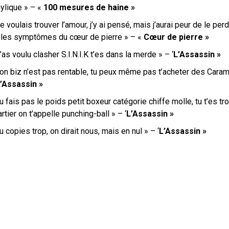
hylique » – «
100 mesures de haine »
e voulais trouver l’amour, j’y ai pensé, mais j’aurai peur de le per
ai les symptômes du cœur de pierre » – «
Cœur
de pierre »
’as voulu clasher S.I.N.I.K t’es dans la merde
» – ‘
L’Assassin »
on biz n’est pas rentable, tu peux même pas t’acheter des Cara
’Assassin »
u fais pas le poids petit boxeur catégorie chiffe molle, tu t’es t
rtier on t’appelle punching-ball » – ‘
L’Assassin »
u copies trop, on dirait nous, mais en nul » – ‘
L’Assassin »