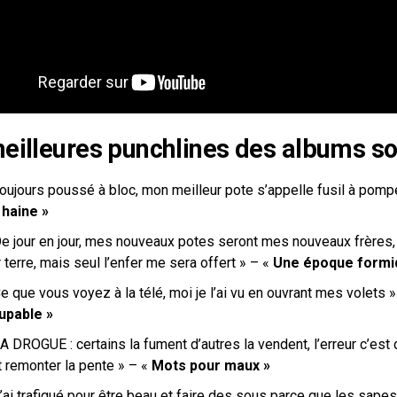
eilleures punchlines des albums so
oujours poussé à bloc, mon meilleur pote s’appelle fusil à pomp
 haine »
e jour en jour, mes nouveaux potes seront mes nouveaux frères, 
 terre, mais seul l’enfer me sera offert » – «
Une époque formi
e que vous voyez à la télé, moi je l’ai vu en ouvrant mes volets 
upable »
A DROGUE : certains la fument d’autres la vendent, l’erreur c’est 
t remonter la pente » – «
Mots pour maux »
’ai trafiqué pour être beau et faire des sous parce que les sape