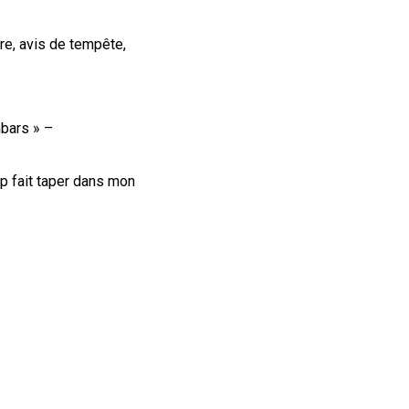
dre, avis de tempête,
mbars
» –
rop fait taper dans mon