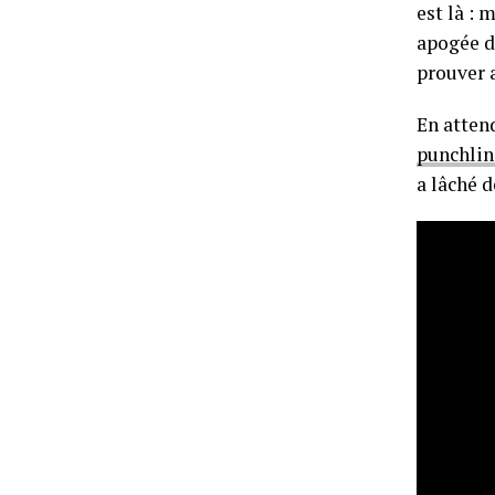
est là :
apogée da
prouver a
En attend
punchlin
a lâché d