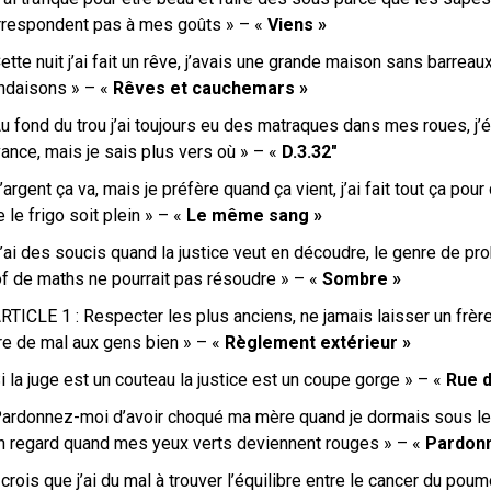
rrespondent pas à mes goûts » – «
Viens »
ette nuit j’ai fait un rêve, j’avais une grande maison sans barrea
ndaisons » – «
Rêves et cauchemars »
u fond du trou j’ai toujours eu des matraques dans mes roues, j’é
vance, mais je sais plus vers où » – «
D.3.32″
’argent ça va, mais je préfère quand ça vient, j’ai fait tout ça pour
 le frigo soit plein » – «
Le même sang »
’ai des soucis quand la justice veut en découdre, le genre de 
of de maths ne pourrait pas résoudre » – «
Sombre »
RTICLE 1 : Respecter les plus anciens, ne jamais laisser un frère
ire de mal aux gens bien » – «
Règlement extérieur »
i la juge est un couteau la justice est un coupe gorge » – «
Rue d
Pardonnez-moi d’avoir choqué ma mère quand je dormais sous les
n regard quand mes yeux verts deviennent rouges » – «
Pardon
crois que j’ai du mal à trouver l’équilibre entre le cancer du pou