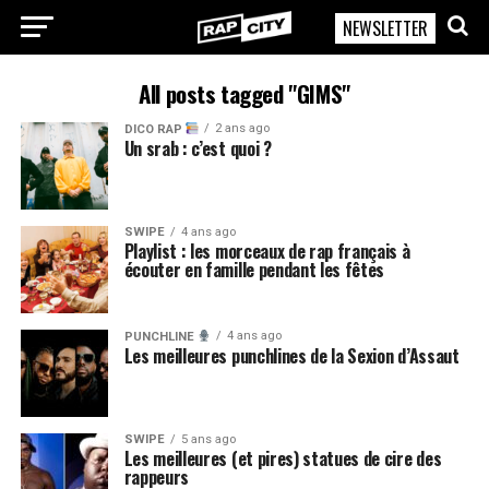
NEWSLETTER
RapCity
All posts tagged "GIMS"
2 ans ago
DICO RAP
Un srab : c’est quoi ?
SWIPE
4 ans ago
Playlist : les morceaux de rap français à
écouter en famille pendant les fêtes
4 ans ago
PUNCHLINE
Les meilleures punchlines de la Sexion d’Assaut
SWIPE
5 ans ago
Les meilleures (et pires) statues de cire des
rappeurs