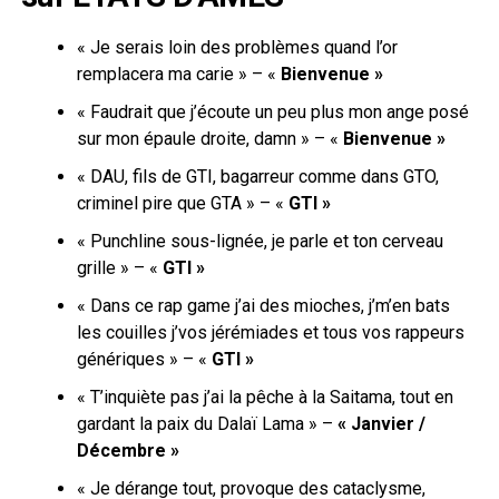
« Je serais loin des problèmes quand l’or
remplacera ma carie » – «
Bienvenue »
« Faudrait que j’écoute un peu plus mon ange posé
sur mon épaule droite, damn » – «
Bienvenue »
« DAU, fils de GTI, bagarreur comme dans GTO,
criminel pire que GTA » – «
GTI »
« Punchline sous-lignée, je parle et ton cerveau
grille » – «
GTI »
« Dans ce rap game j’ai des mioches, j’m’en bats
les couilles j’vos jérémiades et tous vos rappeurs
génériques » – «
GTI »
« T’inquiète pas j’ai la pêche à la Saitama, tout en
gardant la paix du Dalaï Lama » –
« Janvier /
Décembre »
« Je dérange tout, provoque des cataclysme,