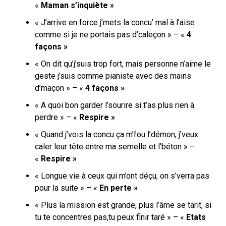
«
Maman s’inquiète »
« J’arrive en force j’mets la concu’ mal à l’aise
comme si je ne portais pas d’caleçon » – «
4
façons »
« On dit qu’j’suis trop fort, mais personne n’aime le
geste j’suis comme pianiste avec des mains
d’maçon » – «
4 façons »
« A quoi bon garder l’sourire si t’as plus rien à
perdre » – «
Respire »
« Quand j’vois la concu ça m’fou l’démon, j’veux
caler leur tête entre ma semelle et l’béton » –
«
Respire »
« Longue vie à ceux qui m’ont déçu, on s’verra pas
pour la suite » – «
En perte »
« Plus la mission est grande, plus l’âme se tarit, si
tu te concentres pas,tu peux finir taré » – «
Etats