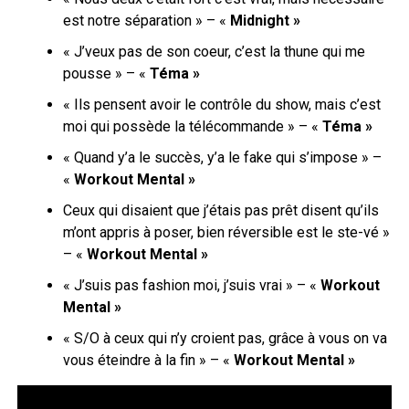
est notre séparation » – «
Midnight »
« J’veux pas de son coeur, c’est la thune qui me
pousse » – «
Téma »
« Ils pensent avoir le contrôle du show, mais c’est
moi qui possède la télécommande » – «
Téma »
« Quand y’a le succès, y’a le fake qui s’impose » –
«
Workout Mental »
Ceux qui disaient que j’étais pas prêt disent qu’ils
m’ont appris à poser, bien réversible est le ste-vé »
– «
Workout Mental »
« J’suis pas fashion moi, j’suis vrai » – «
Workout
Mental »
« S/O à ceux qui n’y croient pas, grâce à vous on va
vous éteindre à la fin » – «
Workout Mental »