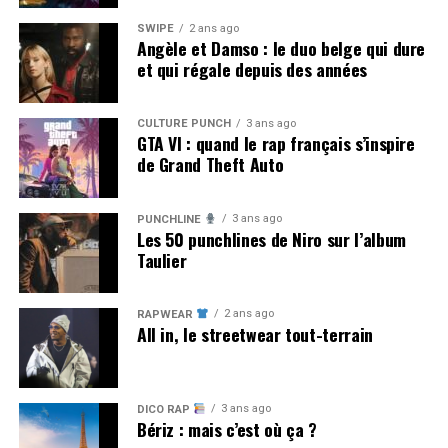
SWIPE
2 ans ago
Angèle et Damso : le duo belge qui dure
et qui régale depuis des années
CULTURE PUNCH
3 ans ago
GTA VI : quand le rap français s’inspire
de Grand Theft Auto
3 ans ago
PUNCHLINE
Les 50 punchlines de Niro sur l’album
Taulier
2 ans ago
RAPWEAR
All in, le streetwear tout-terrain
3 ans ago
DICO RAP
Bériz : mais c’est où ça ?