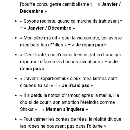
j’bouffe concu genre cannibalisme » –
« Janvier /
Décembre »
« Soyons réaliste, quand ça marche ils trahissent »
–
« Janvier / Décembre »
« Mon père m’a dit « seul ta vie compte, ton avis je
m’en bats les c**illes » – «
Je n’sais pas »
« C’est triste, que d’capter le vice est la chose qui
m’permet d’faire des bonnes inventions » – «
Je
n’sais pas »
« L’avenir appartient aux cieux, mes larmes sont
clouées au sol » – «
Je n’sais pas »
« Il a perdu la notion d’l’amour, après la maille, il a
choisi de courir, son ambition l’éteindra comme
Shakur » – «
Maman s’inquiète »
« Faut calmer les contes de fées, la réalité dit que
les roses ne poussent pas dans l’bitume » –