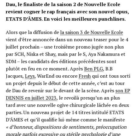
Dau, le finaliste de la saison 2 de Nouvelle Ecole
revient cogner le rap français avec son nouvel opus,
ETATS D’ÂMES. En voici les meilleures punchlines.
Alors que la diffusion de
la saison 3 de Nouvelle Ecole
vient d’être annoncée dans un nouveau teaser pour le 4
juillet prochain – une troisième promo jugée non plus
par SCH, Niska et Shay, mais par le S, Aya Nakamura et
SDM – les candidats des éditions précédentes sont
plutôt en feu en ce moment. Après
Ben PLG
, B.B
Jacques,
Leys
, WarEnd ou encore
Fresh
qui ont tous sorti
un projet depuis le début de cette année, c’est au tour
de Dau de revenir sur le devant de la scène. Après
son EP
DENNIS en juillet 2023
, le revoilà presqu’un an plus
tard avec une nouvelle ogive chirurgicale lâchée en deux
parties. Un nouveau projet de 14 titres intitulé ETATS
D’ÂMES et qu’il qualifie lui-même comme le manifeste
« d’honneur, dispositions de sentiments, préoccupation
morale parfois excessive ou stérile psychologie d’une