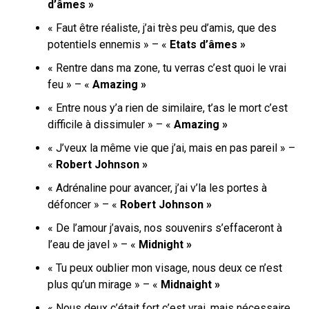
d’âmes »
« Faut être réaliste, j’ai très peu d’amis, que des
potentiels ennemis » – «
Etats d’âmes »
« Rentre dans ma zone, tu verras c’est quoi le vrai
feu » – «
Amazing »
« Entre nous y’a rien de similaire, t’as le mort c’est
difficile à dissimuler » – «
Amazing »
« J’veux la même vie que j’ai, mais en pas pareil » –
«
Robert Johnson »
« Adrénaline pour avancer, j’ai v’la les portes à
défoncer » – «
Robert Johnson »
« De l’amour j’avais, nos souvenirs s’effaceront à
l’eau de javel » – «
Midnight »
« Tu peux oublier mon visage, nous deux ce n’est
plus qu’un mirage » – «
Midnaight »
« Nous deux c’était fort c’est vrai, mais nécessaire