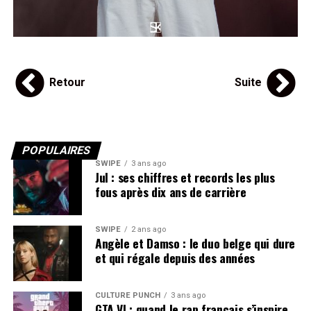
Retour
Suite
POPULAIRES
SWIPE
3 ans ago
Jul : ses chiffres et records les plus
fous après dix ans de carrière
SWIPE
2 ans ago
Angèle et Damso : le duo belge qui dure
et qui régale depuis des années
CULTURE PUNCH
3 ans ago
GTA VI : quand le rap français s’inspire