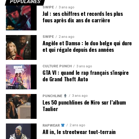
POPULAIRES
SWIPE
3 ans ago
Jul : ses chiffres et records les plus
fous après dix ans de carrière
SWIPE
2 ans ago
Angèle et Damso : le duo belge qui dure
et qui régale depuis des années
CULTURE PUNCH
3 ans ago
GTA VI : quand le rap français s’inspire
de Grand Theft Auto
3 ans ago
PUNCHLINE
Les 50 punchlines de Niro sur l’album
Taulier
2 ans ago
RAPWEAR
All in, le streetwear tout-terrain