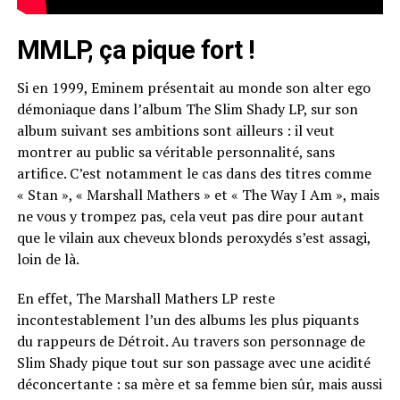
MMLP, ça pique fort !
Si en 1999, Eminem présentait au monde son
alter
ego
démoniaque dans l’album The Slim
Shady
LP
, sur son
album suivant ses ambitions sont ailleurs :
il veut
montrer au public sa véritable personnalité, sans
artifice.
C’est notamment le cas dans des titres comme
« Stan », « Marshall
Mathers
» et « The
Way
I Am », mais
ne vous y trompez pas, cela
veut
pas dire pour autant
que le vilain aux cheveux blonds peroxydés s’est assagi,
loin de là.
En effet, The Marshall
Mathers
LP
reste
incontestablement l’un des albums les plus piquants
du
rappeurs
de Détroit.
Au
travers son
personnage de
Slim
Shady
pique tout sur son passage avec une acidité
déconcertante :
sa mère et sa femme bien sûr, mais aussi