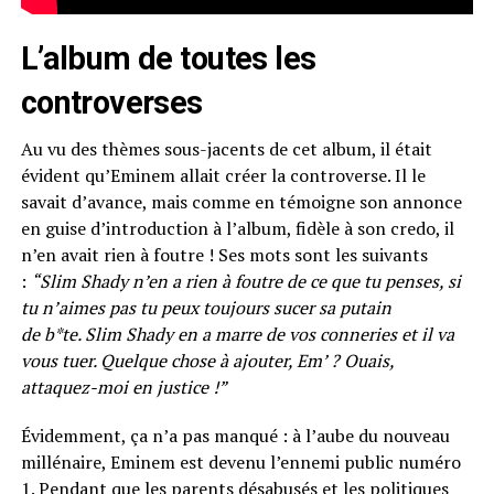
L’album de toutes les
controverses
Au vu des thèmes sous-jacents de cet album, il était
évident qu’Eminem allait créer la controverse.
Il le
savait d’avance, mais comme en témoigne son annonce
en guise d’introduction à l’album, fidèle à son credo, il
n’en avait rien à foutre !
Ses mots sont les suivants
:
“Slim
Shady
n’en a rien à foutre de ce que tu penses, si
tu n’aimes
pas tu
peux toujours sucer sa putain
de
b*te
.
Slim
Shady
en a marre de vos conneries et il va
vous tuer.
Quelque chose à ajouter, Em’ ?
Ouais,
attaquez-moi en justice !
”
Évidemment, ça n’a pas manqué :
à l’aube du nouveau
millénaire, Eminem est devenu l’ennemi public numéro
1.
Pendant que les parents désabusés et les politiques