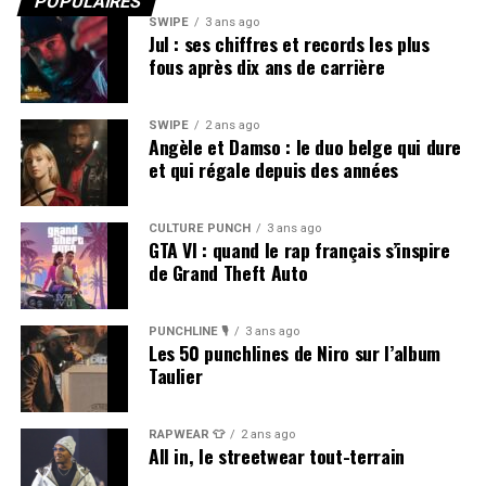
POPULAIRES
SWIPE
3 ans ago
Jul : ses chiffres et records les plus
fous après dix ans de carrière
SWIPE
2 ans ago
Angèle et Damso : le duo belge qui dure
et qui régale depuis des années
CULTURE PUNCH
3 ans ago
GTA VI : quand le rap français s’inspire
de Grand Theft Auto
PUNCHLINE 🎙️
3 ans ago
Les 50 punchlines de Niro sur l’album
Taulier
RAPWEAR 👕
2 ans ago
All in, le streetwear tout-terrain