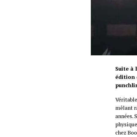
Suite à
édition
punchli
Véritabl
mêlant r
années. 
physique,
chez Boos