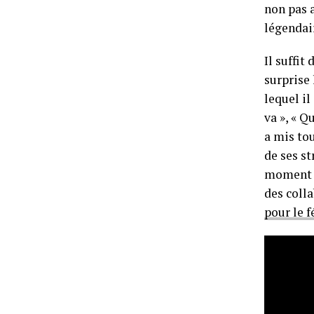
non pas 
légendai
Il suffit
surprise
lequel il
va », « Q
a mis to
de ses st
moment 
des coll
pour le f