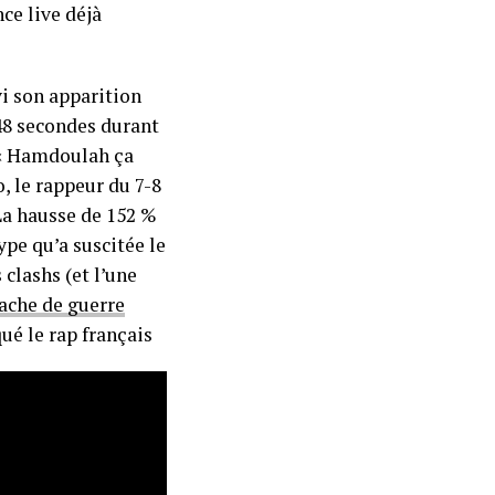
ce live déjà
ivi son apparition
 48 secondes durant
, « Hamdoulah ça
, le rappeur du 7-8
La hausse de 152 %
ype qu’a suscitée le
s clashs (et l’une
hache de guerre
ué le rap français