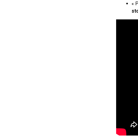
«
P
st