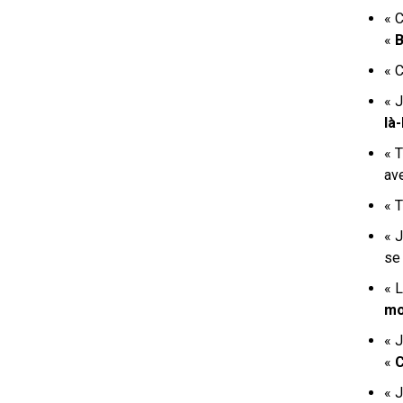
«
C
«
B
«
C
« 
là
« T
ave
« T
« 
se 
«
L
mo
« 
«
C
«
J