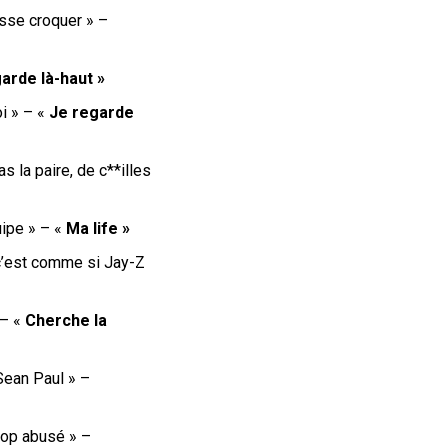
fasse croquer
» –
arde là-haut »
i » – «
Je regarde
s la paire, de c**illes
uipe » – «
Ma life »
 c’est comme si Jay-Z
– «
Cherche la
Sean Paul » –
trop abusé
» –