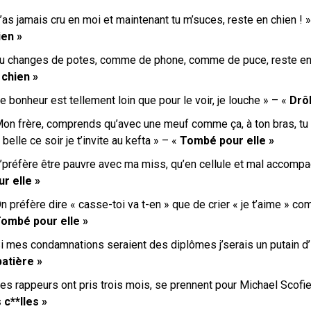
’as jamais cru en moi et maintenant tu m’suces
, reste en chien ! 
ien »
Tu changes de potes, comme de phone, comme de puce, reste en 
 chien »
e bonheur est tellement loin que pour le voir, je louche » – «
Drô
Mon frère, comprends qu’avec une meuf comme ça, à ton bras,
tu
belle ce soir je t’invite au kefta » – «
Tombé pour elle »
’préfère être pauvre avec ma miss, qu’en cellule et mal accomp
ur elle »
n préfère dire « casse-toi va t-en »
que de crier « je t’aime » co
ombé pour elle »
i mes condamnations seraient des diplômes j’serais un putain d’i
batière »
es rappeurs ont pris trois mois, se prennent pour Michael Scofie
 c**lles »