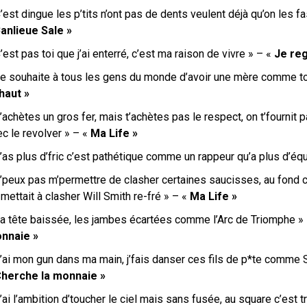
’est dingue les p’tits n’ont pas de dents veulent déjà qu’on les 
anlieue Sale »
’est pas toi que j’ai enterré, c’est ma raison de vivre
» – «
Je reg
Je souhaite à tous les gens du monde d’avoir une mère comme to
-haut »
’achètes un gros fer, mais t’achètes pas le respect, on t’fournit pa
c le revolver » – «
Ma Life »
’as plus d’fric c’est pathétique comme un rappeur qu’a plus d’éq
J’peux pas m’permettre de clasher certaines saucisses, au fond
mettait à clasher Will Smith re-fré » – «
Ma Life »
a tête baissée, les jambes écartées comme l’Arc de Triomphe
» 
nnaie »
J’ai mon gun dans ma main,
j’fais danser ces fils de p*te comme 
herche la monnaie »
’ai l’ambition d’toucher le ciel mais sans fusée, au square c’est 