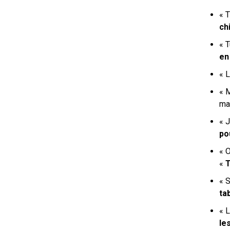
«
T
ch
« 
en
« L
« 
ma 
«
J
po
« O
«
T
«
S
ta
«
L
les