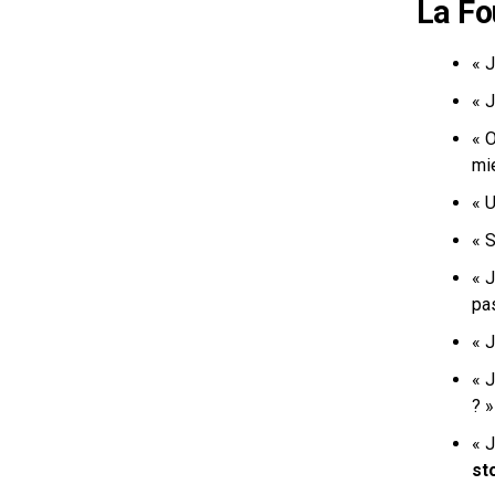
La Fo
« J
«
J
« O
mie
« U
« 
«
J
pas
«
J
«
J
? 
«
J
st