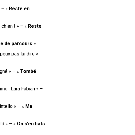
» – «
Reste en
chien ! » – «
Reste
le de parcours »
 peux pas lui dire «
agné
» – «
Tombé
mme : Lara Fabian
» –
ntello
» – «
Ma
ld
» – «
On s’en bats