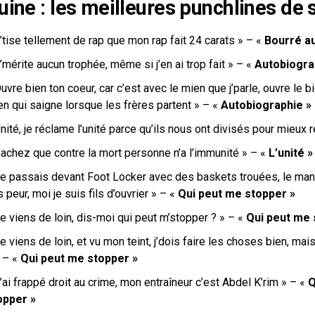
uine : les meilleures punchlines de 
’tise tellement de rap que
mon rap fait 24 carats » – «
Bourré au
’mérite aucun trophée, même si j’en ai trop fait
» – «
Autobiogra
uvre bien ton coeur, car c’est avec le mien que j’parle, ouvre le b
n qui saigne lorsque les frères partent » – «
Autobiographie »
nité, je réclame l’unité parce qu’ils nous ont
divisés pour mieux 
Sachez que contre la mort personne n’a l’immunité » – «
L’unité »
e passais devant Foot Locker avec des baskets trouées, l
e man
 peur, moi je suis fils d’ouvrier » – «
Qui peut me stopper »
e viens de loin, dis-moi qui peut m’stopper ?
» – «
Qui peut me 
e viens de loin, et vu mon teint, j’dois faire les choses bien, m
ai
» – «
Qui peut me stopper »
’ai frappé droit au crime, mon entraîneur c’est Abdel K’rim
» – «
Q
opper »