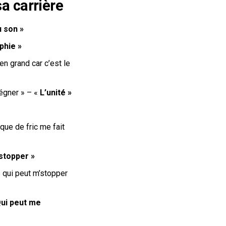
sa carrière
 son »
phie »
ien grand car c’est le
régner
» – «
L’unité »
que de fric me fait
stopper »
s qui peut m’stopper
ui peut me