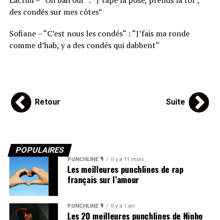
des condés sur mes côtes”
Sofiane –
“
C’est nous les condés
“
:
“
J’fais ma ronde
comme d’hab, y a des condés qui dabbent
“
Retour
Suite
POPULAIRES
PUNCHLINE 🎙️
Il y a 11 mois
Les meilleures punchlines de rap
français sur l’amour
PUNCHLINE 🎙️
Il y a 1 an
Les 20 meilleures punchlines de Ninho