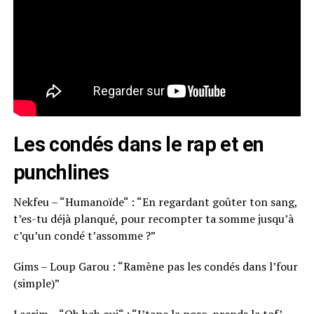
Les condés dans le rap et en
punchlines
Nekfeu – “Humanoïde“ : “En regardant goûter ton sang,
t’es-tu déjà planqué, pour recompter ta somme jusqu’à
c’qu’un condé t’assomme ?”
Gims – Loup Garou : “Ramène pas les condés dans l’four
(simple)”
Lacrim – “Oh bah oui“ : “J’tape la pose, prends la tof’,