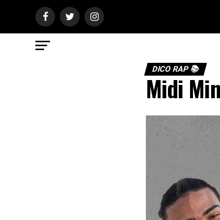
DICO RAP 📚
Midi Min