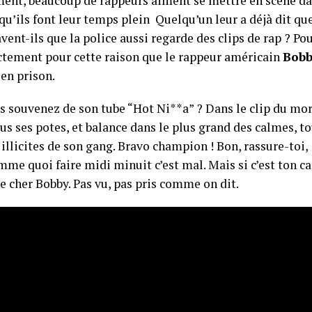
ent, beaucoup de rappeurs aiment se mettre en scène dan
u’ils font leur temps plein Quelqu’un leur a déjà dit que 
vent-ils que la police aussi regarde des clips de rap ? Pou
actement pour cette raison que le rappeur américain
Bobb
 en prison.
s souvenez de son tube “Hot Ni**a” ? Dans le clip du mor
ous ses potes, et balance dans le plus grand des calmes, to
 illicites de son gang. Bravo champion ! Bon, rassure-toi, 
me quoi faire midi minuit c’est mal. Mais si c’est ton cas
 cher Bobby. Pas vu, pas pris comme on dit.