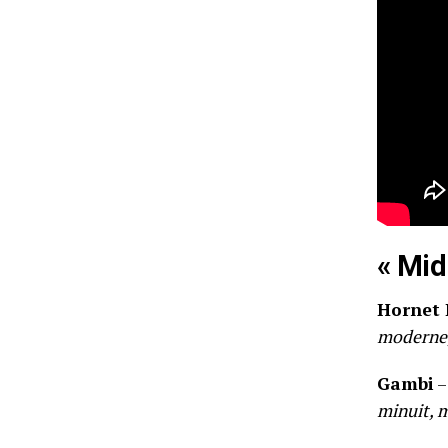
« Mid
Hornet 
moderne,
Gambi
–
minuit, m