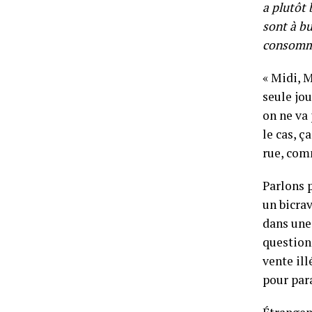
a plutôt 
sont à bu
consomme
« Midi, M
seule jou
on ne va 
le cas, ç
rue, com
Parlons 
un bicrav
dans une 
question 
vente ill
pour par