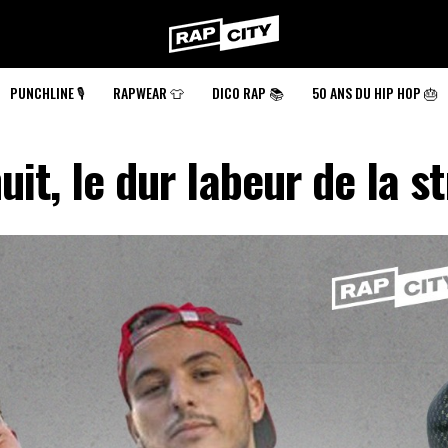
RapCity
PUNCHLINE 🎙️
RAPWEAR 👕
DICO RAP 📚
50 ANS DU HIP HOP 🎂
uit, le dur labeur de la s