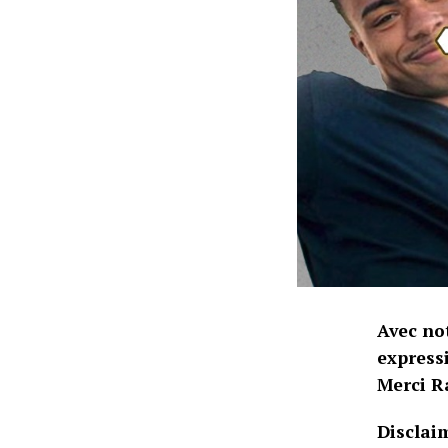
Avec not
expressi
Merci Ra
Disclai