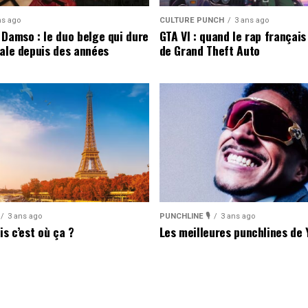
ns ago
CULTURE PUNCH
3 ans ago
 Damso : le duo belge qui dure
GTA VI : quand le rap français 
gale depuis des années
de Grand Theft Auto
3 ans ago
PUNCHLINE 🎙️
3 ans ago
is c’est où ça ?
Les meilleures punchlines de 