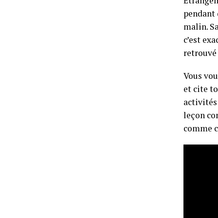
Étrangem
pendant q
malin. Sa
c’est ex
retrouvé
Vous vou
et cite t
activités
leçon com
comme ce