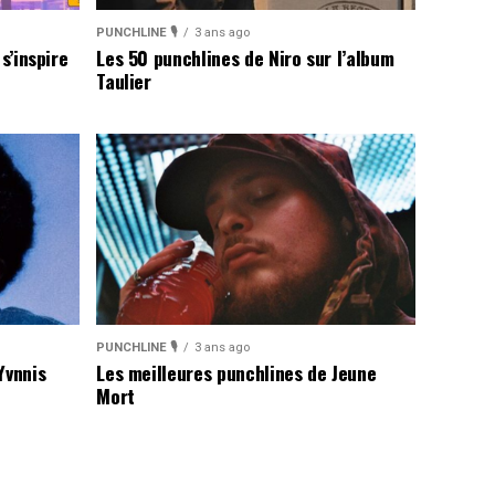
PUNCHLINE 🎙️
3 ans ago
s’inspire
Les 50 punchlines de Niro sur l’album
Taulier
PUNCHLINE 🎙️
3 ans ago
Yvnnis
Les meilleures punchlines de Jeune
Mort