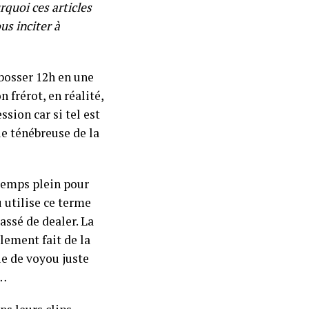
rquoi ces articles
us inciter à
 bosser 12h en une
 frérot, en réalité,
ssion car si tel est
vie ténébreuse de la
 temps plein pour
 utilise ce terme
assé de dealer. La
lement fait de la
ie de voyou juste
t…