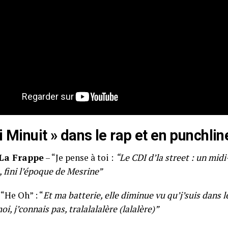
i Minuit » dans le rap et en punchlin
La Frappe
– “Je pense à toi :
“Le CDI d’la street : un mid
 fini l’époque de Mesrine”
 “He Oh” : “
Et ma batterie, elle diminue vu qu’j’suis dans le
oi, j’connais pas, tralalalalère
(lalalère)”