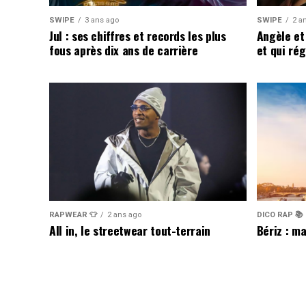
SWIPE
3 ans ago
SWIPE
2 a
Jul : ses chiffres et records les plus
Angèle et
fous après dix ans de carrière
et qui ré
RAPWEAR 👕
2 ans ago
DICO RAP 📚
All in, le streetwear tout-terrain
Bériz : ma