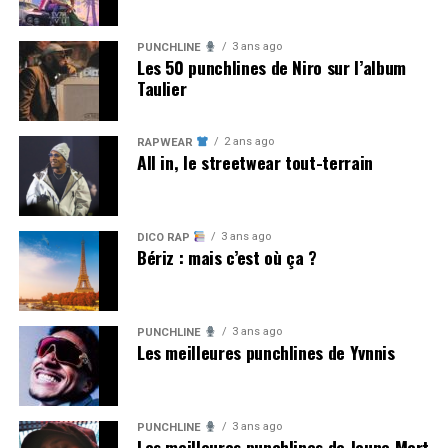
3 ans ago
PUNCHLINE
Les 50 punchlines de Niro sur l’album
Taulier
2 ans ago
RAPWEAR
All in, le streetwear tout-terrain
3 ans ago
DICO RAP
Bériz : mais c’est où ça ?
3 ans ago
PUNCHLINE
Les meilleures punchlines de Yvnnis
3 ans ago
PUNCHLINE
Les meilleures punchlines de Jeune Mort