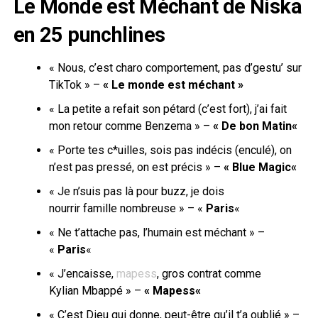
Le Monde est Méchant de Niska
en 25 punchlines
« Nous, c’est
charo
comportement, pas d’
gestu’
sur
TikTok » –
« Le monde est méchant »
« La petite a refait son pétard
(c’est
fort
)
, j’ai fait
mon retour comme
Benzema
» –
« De bon
Matin
«
« Porte tes c*uilles,
sois
pas indécis
(enculé)
, on
n’est pas pressé, on est précis » –
«
Blue
Magic
«
« Je n’suis pas
là
pour buzz, je dois
nourrir
famille
nombreuse » – «
Paris
«
« Ne t’attache pas, l’humain est méchant » –
«
Paris
«
« J’encaisse,
mapess
, gros contrat comme
Kylian
Mbappé
» –
«
Mapess
«
« C’est Dieu qui donne, peut-être qu’il t’a oublié » –