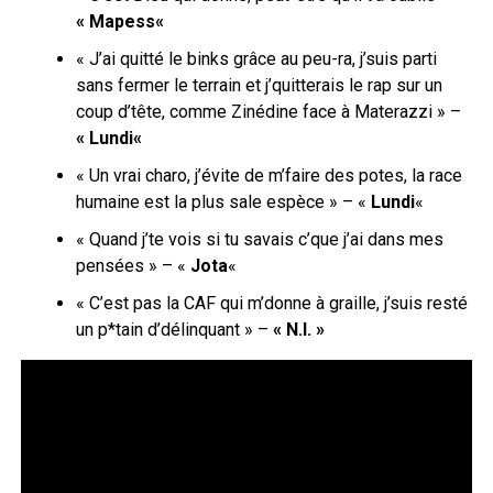
«
Mapess
«
« J’ai quitté le
binks
grâce au peu-ra, j’suis parti
sans fermer le terrain et j’quitterais le rap sur un
coup d’tête, comme Zinédine face à
Materazzi
» –
«
Lundi
«
« Un vrai
charo
, j’évite de m’faire des potes, la race
humaine est la plus sale espèce » – «
Lundi
«
« Quand j’te
vois
si tu savais c’que j’ai dans mes
pensées » – «
Jota
«
«
C’est
pas la CAF qui m’donne à graille, j’suis resté
un p*tain d’délinquant » –
«
N.I
. »