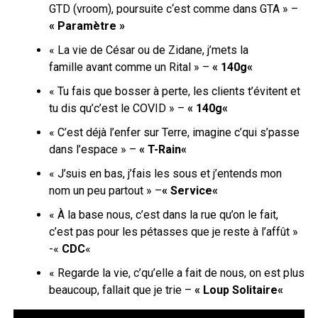
GTD
(
vroom
)
,
poursuite c
‘est comme dans
GTA
» –
« Paramètre »
« La vie de César ou de Zidane, j’mets la
famille
avant
comme un Rital » –
«
140g
«
« Tu fais que bosser à perte, les clients t’évitent et
tu dis qu’c’est le COVID » –
«
140g
«
« C’est déjà l’enfer sur Terre, imagine
c’qui
s’passe
dans l’espace » –
«
T-Rain
«
« J’suis en bas, j’fais les sous et j’entends mon
nom un peu partout »
–
« Service
«
« À la base nous, c’est dans la rue qu’on lе fait,
c’est pas pour les pétasses que je reste à l’affût »
-«
CDC
«
« Regarde la vie, c’
qu’elle
a fait de nous, on est plus
beaucoup, fallait que je trie –
« Loup
Solitaire
«