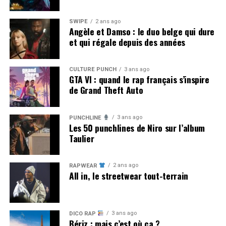
SWIPE
2 ans ago
Angèle et Damso : le duo belge qui dure
et qui régale depuis des années
CULTURE PUNCH
3 ans ago
GTA VI : quand le rap français s’inspire
de Grand Theft Auto
3 ans ago
PUNCHLINE
Les 50 punchlines de Niro sur l’album
Taulier
2 ans ago
RAPWEAR
All in, le streetwear tout-terrain
3 ans ago
DICO RAP
Bériz : mais c’est où ça ?