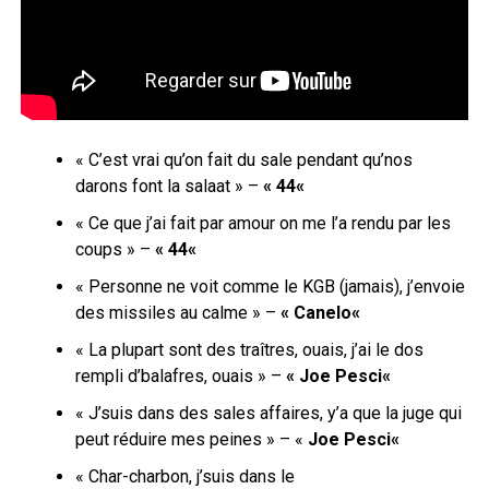
« C’est vrai qu’on fait du sale pendant qu’nos
darons font la
salaat
»
–
« 44
«
« Ce que j’ai fait par
amour on
me l’a rendu par les
coups »
–
« 44
«
« Personne ne voit comme le KGB
(jamais)
, j’envoie
des missiles au calme » –
«
Canelo
«
« La plupart sont des traîtres, ouais, j’ai le dos
rempli d’balafres, ouais » –
« Joe
Pesci
«
« J’suis dans des sales affaires,
y’a
que la juge qui
peut réduire mes peines » – «
Joe
Pesci
«
« Char-charbon, j’suis dans le