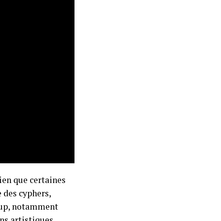
ien que certaines
e des cyphers,
p up, notamment
ons artistiques