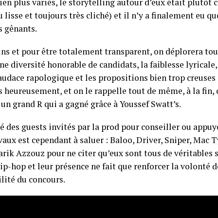
ien plus variés, le storytelling autour d’eux était plutôt 
 lisse et toujours très cliché) et il n’y a finalement eu qu
 gênants.
s et pour être totalement transparent, on déplorera to
ne diversité honorable de candidats, la faiblesse lyricale,
’audace rapologique et les propositions bien trop creuses
s heureusement, et on le rappelle tout de même, à la fin, c
 un grand R qui a gagné grâce à Youssef Swatt’s.
é des guests invités par la prod pour conseiller ou appuye
vaux est cependant à saluer : Baloo, Driver, Sniper, Mac 
rik Azzouz pour ne citer qu’eux sont tous de véritables s
ip-hop et leur présence ne fait que renforcer la volonté 
ilité du concours.