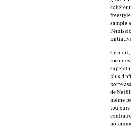
cohérent
freestyle
sample a
l’émissio
initiativ
Ceci dit,
incontes
supersta
plus d’af
porte as
de Netfli
même par
toujours
contraire
notamme