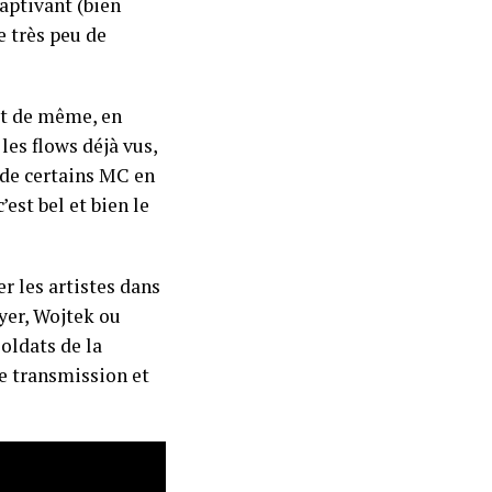
captivant (bien
e très peu de
ut de même, en
 les flows déjà vus,
 de certains MC en
’est bel et bien le
r les artistes dans
Tyer, Wojtek ou
oldats de la
de transmission et