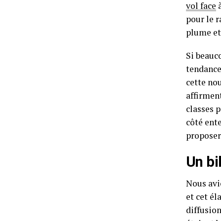
vol face
à
pour le r
plume et
Si beauco
tendance 
cette nou
affirment
classes 
côté ente
proposer
Un bi
Nous avi
et cet él
diffusion