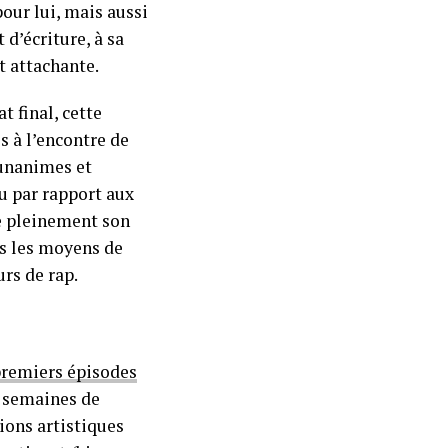
pour lui, mais aussi
d’écriture, à sa
t attachante.
t final, cette
s à l’encontre de
-unanimes et
au par rapport aux
me pleinement son
us les moyens de
rs de rap.
premiers épisodes
s semaines de
tions artistiques