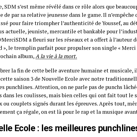
e, SDM s’est même révélé dans ce rôle alors que beaucou
e de par sa relative jeunesse dans le game. Il n’empêche qu’
ussé pour faire triompher l’authenticité de Youssef, au d
us actuelle, jeuniste, mercantile et bankable pour l’indust
MerciSDM a fleuri sur les réseaux et a offert à l’auteur d
», le tremplin parfait pour propulser son single « Merci 
rochain album,
A la vie à la mort.
brer la fin de cette belle aventure humaine et musicale, i
cette saison 3 de Nouvelle Ecole avec notre traditionnell
s punchlines. Attention, on ne parle pas de punchs lâché
 dans les coulisses, mais bien celles qui ont fait tout le 
 ou couplets signés durant les épreuves. Après tout, mêm
ement ça régale, on est là pour le rap et la musique avant
lle Ecole : les meilleures punchline