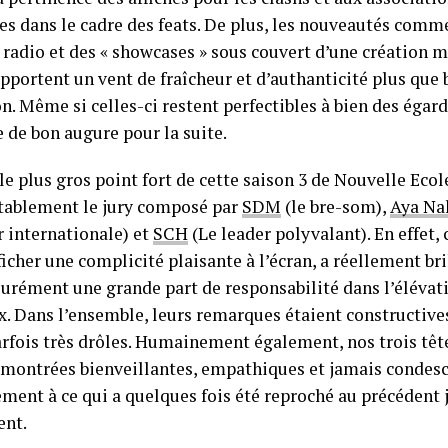
es dans le cadre des feats. De plus, les nouveautés comme
 radio et des « showcases » sous couvert d’une création m
pportent un vent de fraîcheur et d’authanticité plus que
n. Même si celles-ci restent perfectibles à bien des égard
e de bon augure pour la suite.
 le plus gros point fort de cette saison 3 de Nouvelle Ecol
tablement le jury composé par
SDM
(le bre-som),
Aya Na
r internationale) et
SCH
(Le leader polyvalant). En effet, 
ficher une complicité plaisante à l’écran, a réellement bri
surément une grande part de responsabilité dans l’élév
x. Dans l’ensemble, leurs remarques étaient constructives
fois très drôles. Humainement également, nos trois têtes
 montrées bienveillantes, empathiques et jamais condes
ment à ce qui a quelques fois été reproché au précédent 
nt.