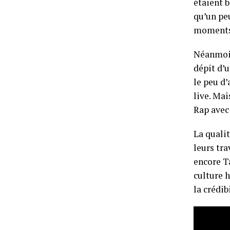
étaient b
qu’un peu
moments
Néanmoin
dépit d’u
le peu d
live. Mai
Rap avec
La qualit
leurs tra
encore Ta
culture h
la crédib