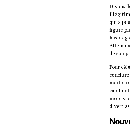
Disons-l
illégitim
qui a po
figure pl
hashtag #
Allemand 
de son p
Pour célé
conclure 
meilleure
candidats
morceaux
divertiss
Nouve