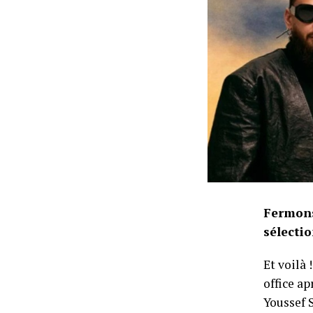
Fermons
sélectio
Et voilà 
office ap
Youssef S