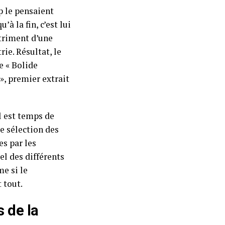
p le pensaient
à la fin, c’est lui
étriment d’une
rie. Résultat, le
e « Bolide
», premier extrait
l est temps de
e sélection des
es par les
sel des différents
e si le
 tout.
s de la