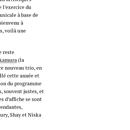
 l’exercice du
usicale à base de
 bienvenu à
s, voilà une
e reste
kamura
(la
ce nouveau trio, en
llé cette année et
ation du programme
, souvent justes, et
 d’affiche se sont
cendantes,
jury, Shay et Niska