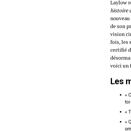
Laylow r
histoire
nouveau 
de son p
vision c
fois, les
certifié 
désormai
voici un 
Les m
«
C
toi
«
T
« 
om