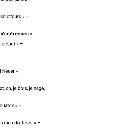
en d’tours » –
 m’intéresses »
n pétard » –
l Neuer » –
, oh, je bois, je nage,
en latex » –
ns mon dix titres » –