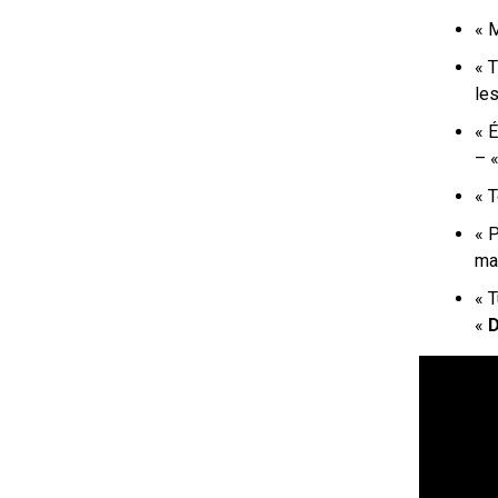
« 
«
T
les
« É
– 
« 
«
P
ma
« T
«
D