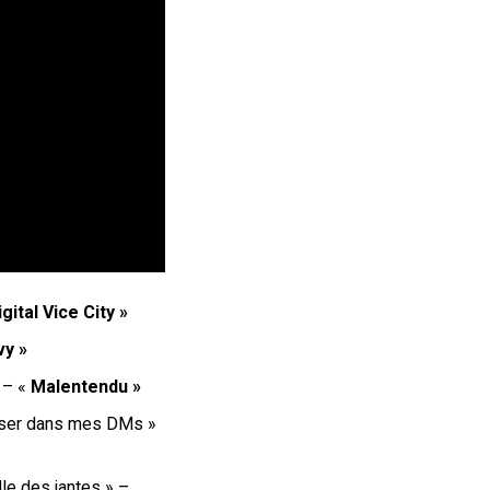
igital Vice City »
y »
 – «
Malentendu »
isser dans mes DMs »
lle des jantes » –