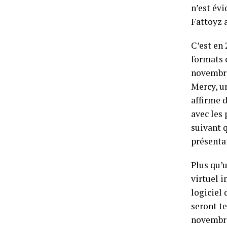
n’est év
Fattoyz a
C’est en 
formats 
novembre.
Mercy, un
affirme d
avec les 
suivant 
présenta
Plus qu’
virtuel i
logiciel 
seront te
novembre