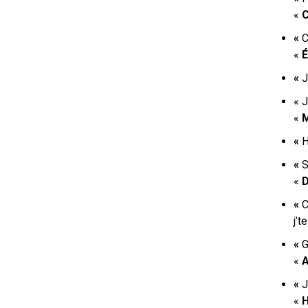
«
C
«
C
«
É
«
J
« J
«
M
«
H
«
S
«
D
«
C
j’t
«
G
«
A
«
J
«
H