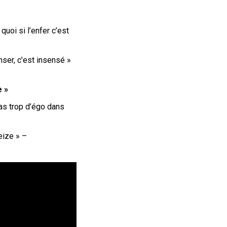
uoi si l’enfer c’est
nser, c’est insensé »
e »
pas trop d’égo dans
eize » –