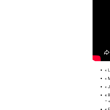
«
L
«
M
« J
«
R
– 
«
F