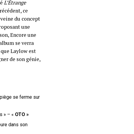
lé
L’Étrange
récédent, ce
 veine du concept
proposant une
son, Encore une
’album se verra
e que Laylow est
ner de son génie,
d’piège se ferme sur
es
» – «
OTO »
eure dans son