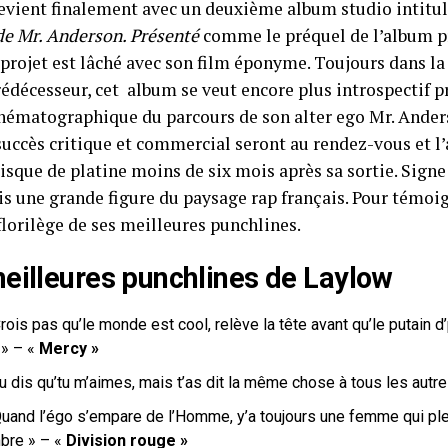
evient finalement avec un deuxième album studio intitu
 de Mr. Anderson. Présenté
comme le préquel de l’album p
projet est lâché avec son film éponyme. Toujours dans la
rédécesseur, cet album se veut encore plus introspectif 
inématographique du parcours de son alter ego Mr. Ander
 succès critique et commercial seront au rendez-vous et l
disque de platine moins de six mois après sa sortie. Sign
s une grande figure du paysage rap français. Pour témoig
florilège de ses meilleures punchlines.
eilleures punchlines de Laylow
rois pas qu’le monde est cool, relève la tête avant qu’le putain 
» – «
Mercy »
u dis qu’tu m’aimes, mais t’as dit la même chose à tous les autr
Quand l’égo s’empare de l’Homme, y’a toujours une femme qui pl
bre » – «
Division rouge »