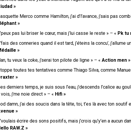
iudad »
asquette Merco comme Hamilton, j’ai d’l’avance, j’sais pas combi
léphant »
’peux pas lui briser le cœur, mais j’lui casse le reste » – «
Pk tu
’fais des conneries quand il est tard, j’éteins la concu’, j’allume u
édaille »
an, tu veux la coke, j’serai ton pilote de ligne » – «
Action men »
toppe toutes tes tentatives comme Thiago Silva, comme Manue
raxter »
es derniers temps, je suis sous l’eau, j’descends l’calice au goulot
e vois, j’me noie direct » – «
Hifi »
od damn, j’ai des soucis dans la tête, toi, t’es là avec ton soutif 
venue »
’voulais écrire des sons positifs, mais j’crois qu’y’en a aucun da
ello RAW.Z »