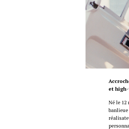
Accroch
et high-
Né le 12
banlieue 
réalisate
personna