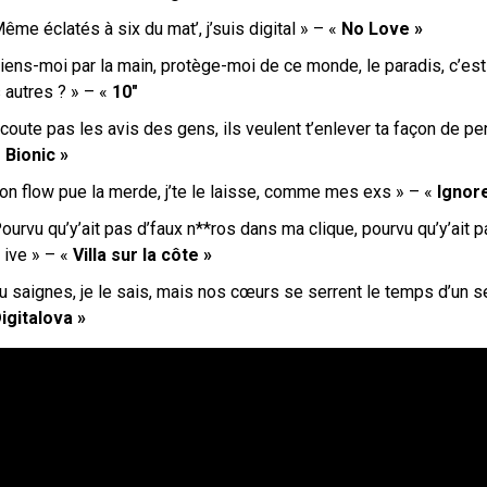
Même éclatés à six du mat’,
j’suis digital » – «
No Love »
iens-moi par la main, protège-moi de ce monde, le paradis, c’est q
 autres ? »
– «
10″
coute pas les avis des gens, ils veulent t’enlever ta façon de pe
«
Bionic »
Ton flow pue la merde, j’te le laisse, comme mes exs » – «
Ignor
ourvu qu’y’ait pas d’faux n**ros dans ma clique, p
ourvu qu’y’ait 
 ive » – «
Villa sur la côte »
u saignes, je le sais, mais nos cœurs se serrent le temps d’un s
igitalova »