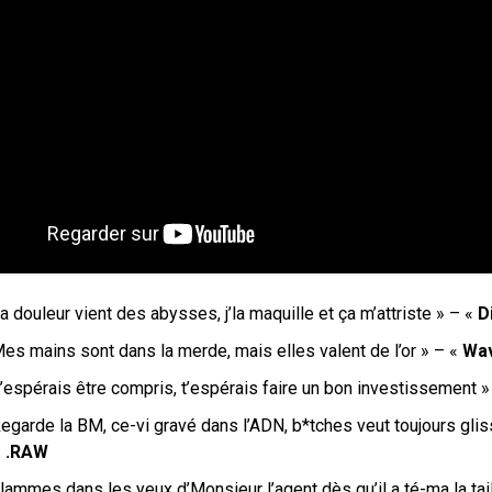
a douleur vient des abysses, j’la maquille et ça m’attriste
» – «
D
es mains sont dans la merde, mais elles valent de l’or » – «
Wav
’espérais être compris, t’espérais faire un bon investissement »
egarde la BM, ce-vi gravé dans l’ADN, b*tches veut toujours gl
«
.RAW
lammes dans les yeux d’Monsieur l’agent dès qu’il a té-ma la tai