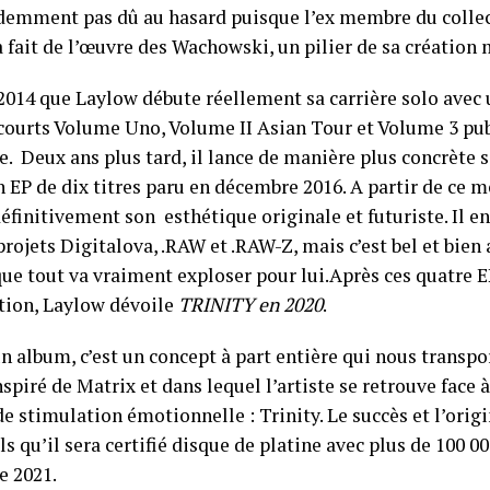
idemment pas dû au hasard puisque l’ex membre du collecti
 fait de l’œuvre des Wachowski, un pilier de sa création 
2014 que Laylow débute réellement sa carrière solo avec 
courts Volume Uno, Volume II Asian Tour et Volume 3 pub
 Deux ans plus tard, il lance de manière plus concrète s
 EP de dix titres paru en décembre 2016. A partir de ce m
éfinitivement son esthétique originale et futuriste. Il e
projets Digitalova, .RAW et .RAW-Z, mais c’est bel et bien
que tout va vraiment exploser pour lui.Après ces quatre 
tion, Laylow dévoile
TRINITY en 2020
.
un album, c’est un concept à part entière qui nous trans
nspiré de Matrix et dans lequel l’artiste se retrouve face à
de stimulation émotionnelle : Trinity. Le succès et l’origi
ls qu’il sera certifié disque de platine avec plus de 100 0
 2021.