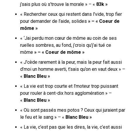
j’sais plus où s’trouve la morale » – «
83k »
« Rechercher ceux qui restent dans l’vide, trop fier
pour demander de l’aide, solides
» – « Coeur de
môme »
« ‘Jai perdu mon cœur de môme au coin de ses
ruelles sombres, au fond, j’crois qu’j’ai tué ce
môme
» – « Coeur de môme »
« J’cède rarement à la peur, mais la peur fait aussi
d’moi un homme averti, t’sais qu’on en vaut deux » –
«
Blanc Bleu »
« La vie est trop courte et l’moteur trop puissant
pour rouler à cent-dix hors agglomération » –
«
Blanc Bleu »
« Où sont passés mes potos ? Ceux qui juraient par
le feu et le sang » – «
Blanc Bleu »
« La vie, c’est pas que les dires, la vie, c’est aussi