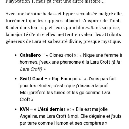
PlayStation 1, mais ça c’est une autre histoire…
Avec une héroïne badass et hyper sexualisée malgré elle,
forcément que les rappeurs allaient s’inspirer de Tomb
Raider dans leur rap et leurs punchlines. Sans surprise,
la majorité d’entre elles mettent en valeur les attributs
généreux de Lara et sa beauté divine, presque mystique.
Caballero –
« Clonez-moi » : « Nique une femme à
hommes, j’veux une pharaonne à la Lara Croft
(à la
Lara Croft) »
Swift Guad –
« Rap Baroque » : « J’suis pas fait
pour les études, c’est c’que j’disais à la prof
Moi j’préfère les tunes et les go comme Lara
Croft »
KVN – « L’été dernier »
: « Elle est ma jolie
Angelina, ma Lara Croft à moi. Elle dégaine et j’suis
par terre comme Hamon et ses compères »