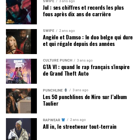
SWIPE
3 ans ago
Jul : ses chiffres et records les plus
fous après dix ans de carrière
SWIPE
2 ans ago
Angèle et Damso : le duo belge qui dure
et qui régale depuis des années
CULTURE PUNCH
3 ans ago
GTA VI : quand le rap français s’inspire
de Grand Theft Auto
3 ans ago
PUNCHLINE
Les 50 punchlines de Niro sur l’album
Taulier
2 ans ago
RAPWEAR
All in, le streetwear tout-terrain