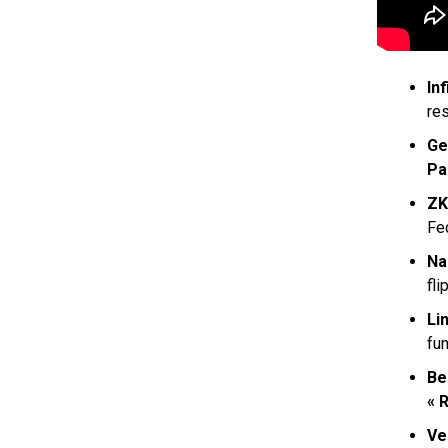
Inf
re
Ge
Pa
ZK
Fe
Na
fli
Li
fu
Be
« 
Ve