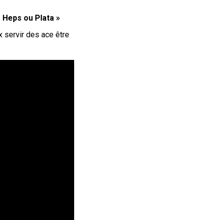
«
Heps ou Plata »
ux servir des ace être