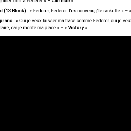
uiller l’biff à Federer » –
Clic clac »
d (13 Block) :
«
Federer, Federer, t’es nouveau, j’tе rackette
» – 
prano
: «
Oui je veux laisser ma trace comme Federer
, oui je ve
ulaire, car je mérite ma place » – «
Victory »