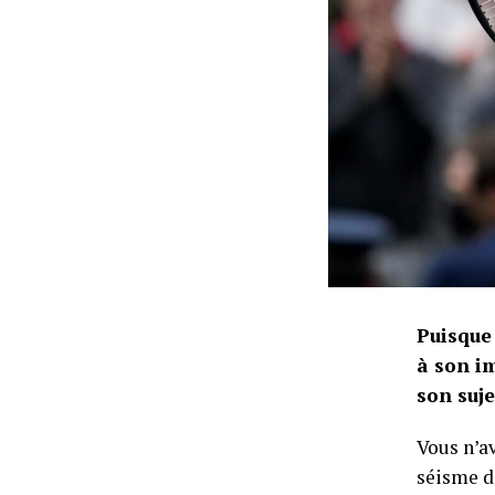
Puisque
à son i
son suje
Vous n’av
séisme da