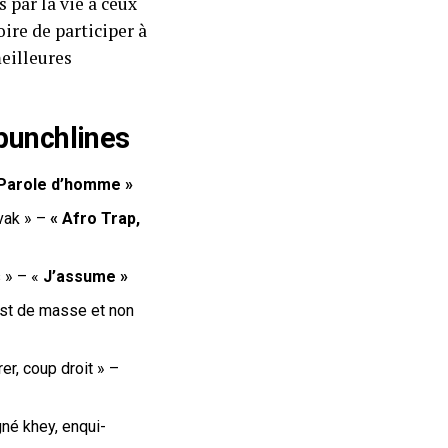
 par la vie à ceux
ire de participer à
meilleures
 punchlines
Parole d’homme »
ovak » –
« Afro Trap,
s
» – «
J’assume »
 est de masse et non
rer, coup droit
» –
igné khey, enqui-