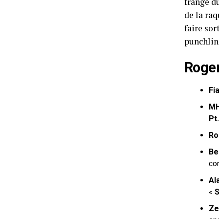
frange du
de la raq
faire sor
punchline
Roger
Fi
MH
Pt
Ro
Be
co
Al
«
S
Ze