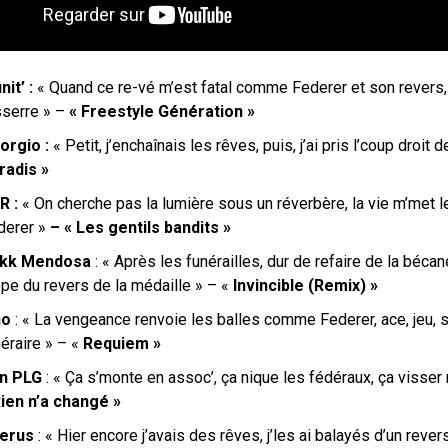
init’ :
« Quand ce re-vé m’est fatal comme Federer et son revers, z
sserre » –
« Freestyle Génération »
orgio :
« Petit, j’enchaînais les rêves, puis, j’ai pris l’coup droit
radis »
R :
« On cherche pas la lumière sous un réverbère, la vie m’met
derer »
– « Les gentils bandits »
kk Mendosa
: «
Après les funérailles, dur de refaire de la bécan
ppe du revers de la médaille » – «
Invincible (Remix) »
no
: «
La vengeance renvoie les balles comme Federer, ace, jeu, s
néraire »
– «
Requiem »
n PLG
: « Ça s’monte en assoc’, ça nique les fédéraux, ça visse
Rien n’a changé »
erus
: « Hier encore j’avais des rêves, j’les ai balayés d’un rev