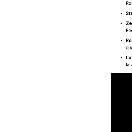
Ro
St
Ze
Fe
Ro
que
Lo
la 