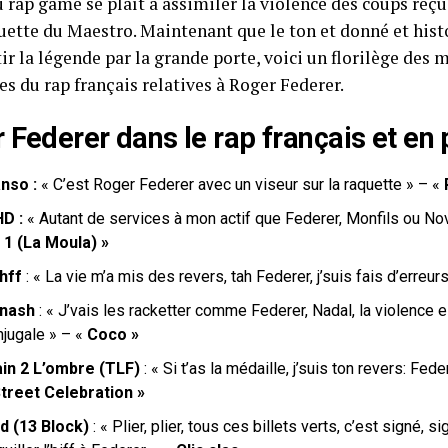
 rap game se plaît à assimiler la violence des coups reçus
uette du Maestro. Maintenant que le ton et donné et histo
tir la légende par la grande porte, voici un florilège des 
s du rap français relatives à Roger Federer.
 Federer dans le rap français et en
anso :
« C’est Roger Federer avec un viseur sur la raquette » – «
D :
« Autant de services à mon actif que Federer, Monfils ou N
. 1 (La Moula) »
hff
: «
L
a vie m’a mis des revers, tah Federer, j’suis fais d’erreur
nash
: «
J’vais les racketter comme Federer, Nadal
, la violence
njugale » – «
Coco »
ain 2 L’ombre (TLF)
: «
Si t’as la médaille, j’suis ton revers: Fede
treet Celebration »
d (13 Block)
: « Plier, plier, tous ces billets verts, c’est signé, s