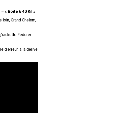
» – «
Boîte 6 40 Kil »
de loin, Grand Chelem,
j
‘rackette Federer
e d’erreur, à la dérive