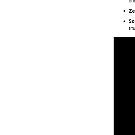
enq
Ze
So
tit