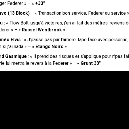
ger Federer » – «
+33″
avo (13 Block) –
« Transaction bon service, Federer au service 
u :
« Flow Bolt jusqu’à victoires, j’en ai fait des mètres, reviens 
derer » – «
R
ussel Westbrook »
méo Elvis
: « J’passe pas par l’arrière, tape face avec personne, 
 si j’ai nada
» – «
Etangs Noirs »
rd Gasmique
: « Il prend des risques et s’applique pour n’pas fair
vie lui mettra le revers à la Federer » – «
Grunt 33″