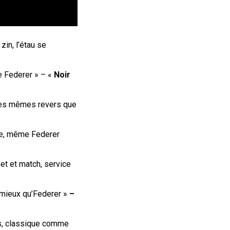
in, l’étau se
 de Federer » – «
Noir
 les mêmes revers que
e
, m
ême Federer
et et match, service
r mieux qu’Federer »
–
ers, classique comme