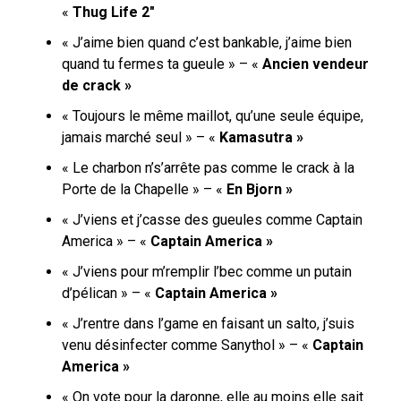
«
Thug Life 2″
« J’aime bien quand c’est bankable, j’aime bien
quand tu fermes ta gueule » – «
Ancien vendeur
de crack »
« Toujours le même maillot, qu’une seule équipe,
jamais marché seul » – «
Kamasutra »
« Le charbon n’s’arrête pas comme le crack à la
Porte de la Chapelle » – «
En Bjorn »
« J’viens et j’casse des gueules comme Captain
America » – «
Captain America »
« J’viens pour m’remplir l’bec comme un putain
d’pélican » – «
Captain America »
« J’rentre dans l’game en faisant un salto, j’suis
venu désinfecter comme Sanythol » – «
Captain
America »
« On vote pour la daronne, elle au moins elle sait