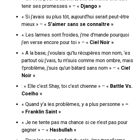
tenir ses promesses » – «
Django »
« Si j’avais su plus tôt, aujourd’hui serait peut-être
mieux » – «
S’aimer sans se connaître »
« Les larmes sont froides, j’me d’mande pourquoi
j’en verse encore pour toi » – «
Ciel Noir »
« A la base, j’voulais qu’tu récupères mon nom, ‘es
partout où j’vais, tu m’suis comme mon ombre, mais
l’problème, j’suis qu’un bâtard sans nom » – «
Ciel
Noir »
: « Elle c’est Shay, toi c’est chienne » – «
Battle Vs.
Coelho »
« Quand y’a les problèmes, y a plus personne »
–
« Franklin Saint »
« Je ne tente pas ma chance si ce n’est pas pour
gagner » – «
Hasbullah »