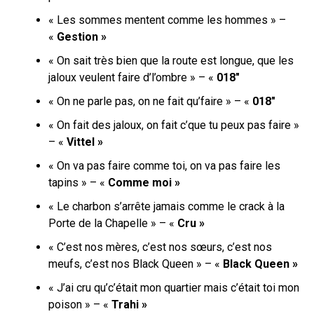
« Les sommes mentent comme les hommes » –
«
Gestion »
« On sait très bien que la route est longue, que les
jaloux veulent faire d’l’ombre » – «
018″
« On ne parle pas, on ne fait qu’faire » – «
018″
« On fait des jaloux, on fait c’que tu peux pas faire »
– «
Vittel »
« On va pas faire comme toi, on va pas faire les
tapins » – «
Comme moi »
« Le charbon s’arrêtе jamais comme le crack à la
Porte de la Chapelle » – «
Cru »
« C’est nos mères, c’est nos sœurs, c’est nos
meufs, c’est nos Black Queen » – «
Black Queen »
« J’ai cru qu’c’était mon quartier mais c’était toi mon
poison » – «
Trahi »