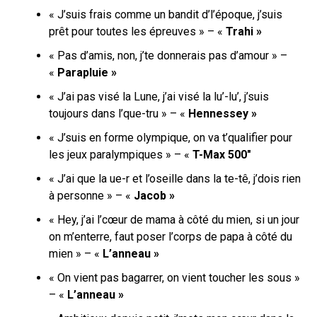
« J’suis frais comme un bandit d’l’époque, j’suis
prêt pour toutes les épreuves » – «
Trahi »
« Pas d’amis, non, j’te donnerais pas d’amour » –
«
Parapluie »
« J’ai pas visé la Lune, j’ai visé la lu’-lu’, j’suis
toujours dans l’que-tru » – «
Hennessey »
« J’suis en forme olympique, on va t’qualifier pour
les jeux paralympiques » – «
T-Max 500″
« J’ai que la ue-r et l’oseille dans la te-tê, j’dois rien
à personne » – «
Jacob »
« Hey, j’ai l’cœur de mama à côté du mien, si un jour
on m’enterre, faut poser l’corps de papa à côté du
mien » – «
L’anneau »
« On vient pas bagarrer, on vient toucher les sous »
– «
L’anneau »