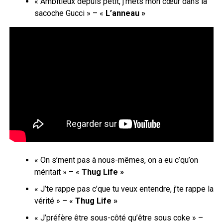
« Ambitieux depuis petit, j’mets mon cœur dans la
sacoche Gucci » – «
L’anneau »
« On s’ment pas à nous-mêmes, on a eu c’qu’on
méritait » – «
Thug Life »
« J’te rappe pas c’que tu veux entendre, j’te rappe la
vérité » – «
Thug Life »
« J’préfère être sous-côté qu’être sous coke » –