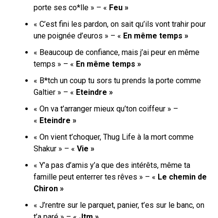
porte ses co*lle » – «
Feu »
« C’est fini les pardon, on sait qu’ils vont trahir pour
une poignée d’euros » – «
En même temps »
« Beaucoup de confiance, mais j’ai peur en même
temps » – «
En même temps »
« B*tch un coup tu sors tu prends la porte comme
Galtier » – «
Eteindre »
« On va t’arranger mieux qu’ton coiffeur » –
«
Eteindre »
« On vient t’choquer, Thug Life à la mort comme
Shakur » – «
Vie »
« Y’a pas d’amis y’a que des intérêts, même ta
famille peut enterrer tes rêves » – «
Le chemin de
Chiron »
« J’rentre sur le parquet, panier, t’es sur le banc, on
t’a paré » – «
Jtm »