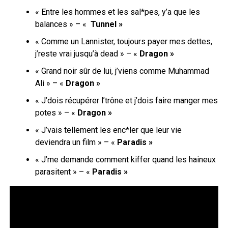
« Entre les hommes et les sal*pes, y’a que les
balances » – «
Tunnel »
« Comme un Lannister, toujours payer mes dettes,
j’reste vrai jusqu’à dead » – «
Dragon »
« Grand noir sûr de lui, j’viens comme Muhammad
Ali » – «
Dragon »
« J’dois récupérer l’trône et j’dois faire manger mes
potes » – «
Dragon »
« J’vais tellement les enc*ler que leur vie
deviendra un film » – «
Paradis »
« J’me demande comment kiffer quand les haineux
parasitent » – «
Paradis »