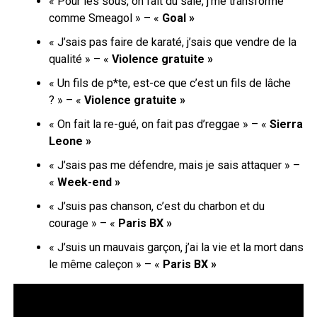
« Pour les sous, on fait du sale, j’me transforme
comme Smeagol » – «
Goal »
« J’sais pas faire de karaté, j’sais que vendre de la
qualité » – «
Violence gratuite »
« Un fils de p*te, est-ce que c’est un fils de lâche
? » – «
Violence gratuite »
« On fait la re-gué, on fait pas d’reggae » – «
Sierra
Leone »
« J’sais pas me défendre, mais je sais attaquer » –
«
Week-end »
« J’suis pas chanson, c’est du charbon et du
courage » – «
Paris BX »
« J’suis un mauvais garçon, j’ai la vie et la mort dans
le même caleçon » – «
Paris BX »