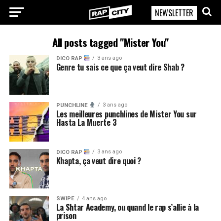
NEWSLETTER
RapCity
All posts tagged "Mister You"
3 ans ago
DICO RAP
Genre tu sais ce que ça veut dire Shab ?
3 ans ago
PUNCHLINE
Les meilleures punchlines de Mister You sur
Hasta La Muerte 3
3 ans ago
DICO RAP
Khapta, ça veut dire quoi ?
SWIPE
4 ans ago
La Shtar Academy, ou quand le rap s’allie à la
prison