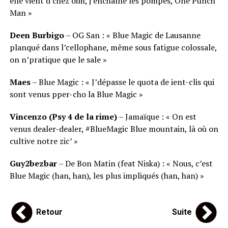
elle vient d’chez oim, j’enchaîne les pompes, One Punch
Man »
Deen Burbigo
– OG San : « Blue Magic de Lausanne
planqué dans l’cellophane, même sous fatigue colossale,
on n’pratique que le sale »
Maes
– Blue Magic : « J’dépasse le quota de ient-clis qui
sont venus pper-cho la Blue Magic »
Vincenzo (Psy 4 de la rime)
– Jamaïque : « On est
venus dealer-dealer, #BlueMagic Blue mountain, là où on
cultive notre zic’ »
Guy2bezbar
– De Bon Matin (feat Niska) : « Nous, c’est
Blue Magic (han, han), les plus impliqués (han, han) »
Retour
Suite