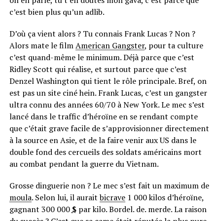
on en parle, tu t’en doutes mon gava, c’est parce que
c’est bien plus qu’un adlib.
D’où ça vient alors ? Tu connais Frank Lucas ? Non ?
Alors mate le film
American Gangster
, pour ta culture
c’est quand-même le minimum. Déjà parce que c’est
Ridley Scott qui réalise, et surtout parce que c’est
Denzel Washington qui tient le rôle principale. Bref, on
est pas un site ciné hein. Frank Lucas, c’est un gangster
ultra connu des années 60/70 à New York. Le mec s’est
lancé dans le traffic d’héroïne en se rendant compte
que c’était grave facile de s’approvisionner directement
à la source en Asie, et de la faire venir aux US dans le
double fond des cercueils des soldats américains mort
au combat pendant la guerre du Vietnam.
Grosse dinguerie non ? Le mec s’est fait un maximum de
moula
. Selon lui, il aurait
bicrave
1 000 kilos d’héroïne,
gagnant 300 000
$
par kilo. Bordel. de. merde. La raison