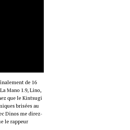
finalement de 16
 La Mano 1.9, Lino,
ez que le Kintsugi
miques brisées au
vec Dinos me direz-
ue le rappeur