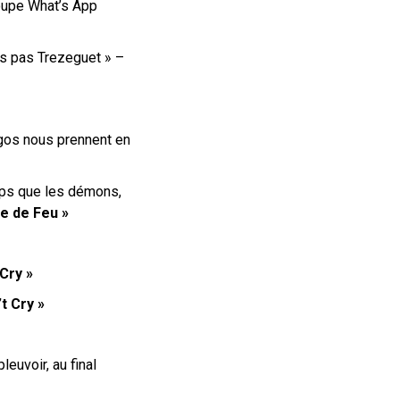
groupe What’s App
suis pas Trezeguet » –
egos nous prennent en
mps que les démons,
e de Feu »
 Cry »
’t Cry »
leuvoir, au final