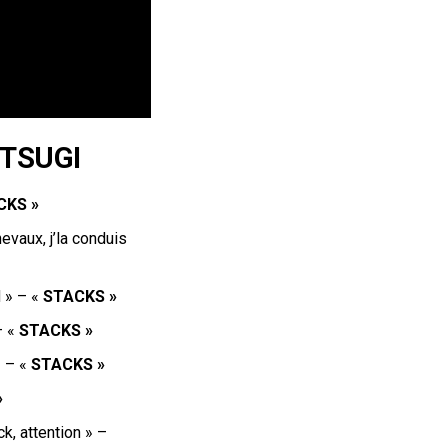
INTSUGI
CKS »
evaux, j’la conduis
d » – «
STACKS »
– «
STACKS »
» – «
STACKS »
»
k, attention » –