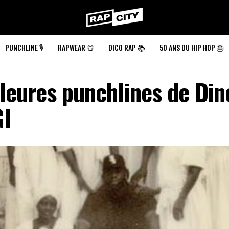
RapCity
PUNCHLINE 🎙️
RAPWEAR 👕
DICO RAP 📚
50 ANS DU HIP HOP 🎂
leures punchlines de Din
I