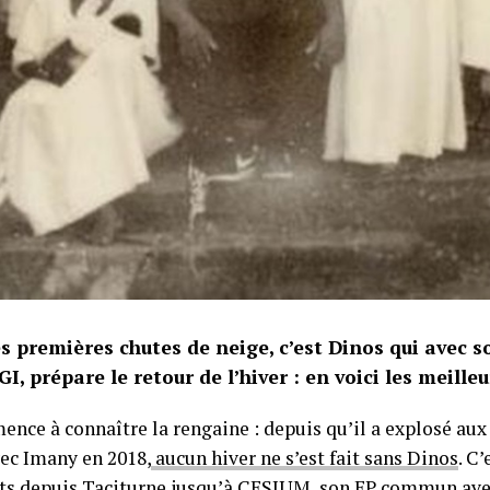
es premières chutes de neige, c’est Dinos qui avec 
, prépare le retour de l’hiver : en voici les meille
nce à connaître la rengaine : depuis qu’il a explosé aux
vec Imany en 2018,
aucun hiver ne s’est fait sans Dinos
. C
ets depuis Taciturne jusqu’à
CESIUM, son EP commun ave