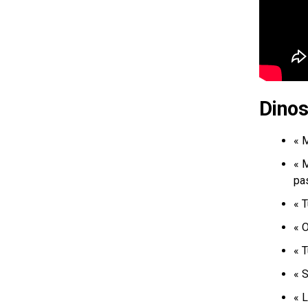
Dinos
« 
« M
pa
« T
« O
« 
« S
« L