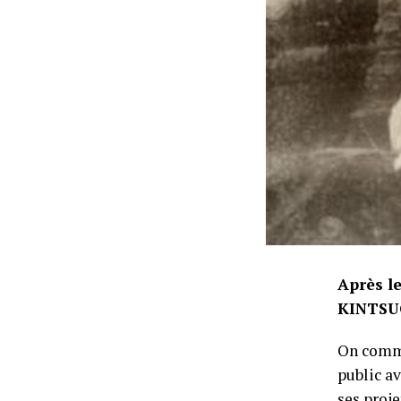
Après l
KINTSUGI
On comme
public a
ses proj