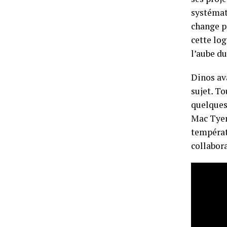
systémat
change p
cette log
l’aube du
Dinos ava
sujet
.
Tou
quelques 
Mac Tyer
températ
collabor