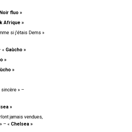
Noir fluo »
k Afrique »
omme si j’étais Dems »
– «
Gaùcho »
o »
ùcho »
s sincère » –
sea »
 n’ont jamais vendues,
 » – «
Chelsea »