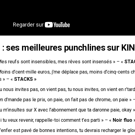
 : ses meilleures punchlines sur K
Mes reufs sont insensibles, mes rêves sont insensés » – «
STA
oins d’cent-mille euros, j’me déplace pas, moins d’cinq-cents ch
s » – «
STACKS »
u nous invites pas, on vient pas, tu nous invites, on vient en r’tar
n d’mande pas le prix, on paie, on fait pas de chrome, on paie » 
Tu m’insultes sur X avec l’abonnement que ta daronne paie, okay 
i tu veux revenir, rappelle-toi comment t’es parti » – «
Noir fluo 
’enfer est pavé de bonnes intentions, tu devrais recharger le gloc