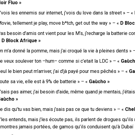
oir Fluo »
’vois les ennemis sur internet, j’vois du love dans la street » – «
ovie, tellement je play, move b*tch, get out the way » – «
D Bloc
as besoin d’amis ont viеnt pour les M’s, j
‘recharge la battеrie c
«
D Block Afrique »
n m’a donné la pomme, mais j’ai croqué la vie à pleines dents » 
Je veux soulever ton –hum– comme si c’etait la LDC » – «
Gaùch
eul le bien peut m’arriver, j’ai d’jà payé pour mes pêchés » – «
Ga
oute sa vie, elle est à 9% de batterie » – «
Gaùcho »
’sais pas aimer, j’ai besoin d’aide, même quand je mentais, j’étai
aùcho »
e dis qu’tu vas bien, mais j’sais pas ce que tu deviens » – «
Chel
’les entends, mais j’les écoute pas, ils parlent de drogues qu’ils
 montres jamais portées, de gamos qu’ils conduisent qu’à Dubaï