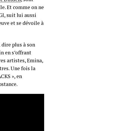
ale. Et comme on ne
, suit lui aussi
uve et se dévoile à
 dire plus à son
n en s’offrant
es artistes, Emina,
res. Une fois la
ACKS », en
bstance.