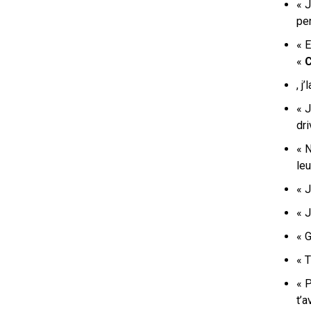
« J
pe
« E
«
C
, 
« 
dr
« 
le
« 
« J
« G
« 
« P
t’a