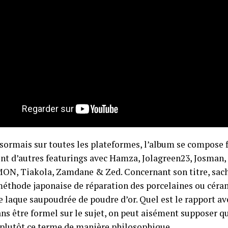
sormais sur toutes les plateformes, l’album se compose 
ont d’autres featurings avec Hamza, Jolagreen23, Josman,
ON, Tiakola, Zamdane & Zed. Concernant son titre, sach
méthode japonaise de réparation des porcelaines ou céra
 laque saupoudrée de poudre d’or. Quel est le rapport a
ans être formel sur le sujet, on peut aisément supposer q
plutôt ce terme de manière philosophique.