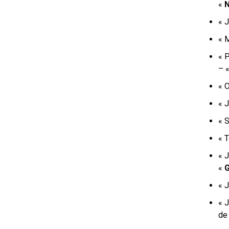
«
N
« J
« M
« P
– 
« O
« 
« S
« T
« J
«
G
« J
« J
de