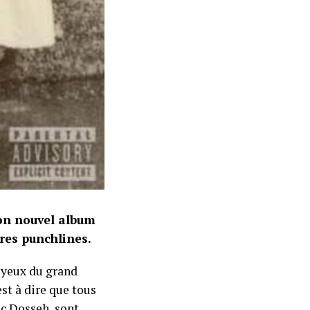
son nouvel album
ures punchlines.
 yeux du grand
’est à dire que tous
c Dosseh
, sont