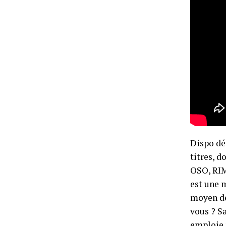
Dispo dé
titres, d
OSO, RIM
est une 
moyen de
vous ? S
emploie 