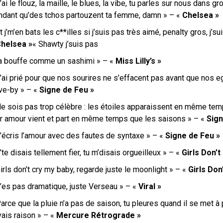
’ai le flouz, la maille, le blues, la vibe, tu parles sur nous dans 
ndant qu’des tchos partouzent ta femme, damn » – «
Chelsea »
t j’m’en bats les c**illes si j’suis pas très aimé, penalty gros, j’
helsea »
« Shawty j’suis pas
j’la bouffe comme un sashimi » – «
Miss Lilly’s »
J’ai prié pour que nos sourires ne s’effacent pas avant que nos 
ive-by » – «
Signe de Feu »
Ne sois pas trop célèbre : les étoiles apparaissent en même te
ur amour vient et part en même temps que les saisons » – «
Sign
J’écris l’amour avec des fautes de syntaxe » – «
Signe de Feu »
’te disais tellement fier, tu m’disais orgueilleux » – «
Girls Don’t
irls don’t cry my baby, regarde juste le moonlight » – «
Girls Don
T’es pas dramatique, juste Verseau » – «
Viral »
arce que la pluie n’a pas de saison, tu pleures quand il se met à p
vais raison » – «
Mercure Rétrograde »