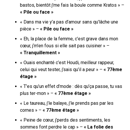
bastos, bientôt j’me fais la boule comme Kratos » –
« Pile ou face »
« Dans ma vie y’a pas d’amour sans qu’lâche une
pièce » –
« Pile ou face »
«
Eh, la place de la femme, c’est grave dans mon
cœur, j
‘m’en fous si elle sait pas cuisiner
» –
« Tranquillement »
« Ouais enchanté c’est Houdi, meilleur rappeur,
celui qui veut testеr, j’sais qu’il a peur » –
« 77ème
étage »
« T’es qu’un effet d’mode : dès qu’ça passe, tu vas
plus ter-mon » –
« 77ème étage »
« Le taureau, j’le balaye, j’le prends pas par les
cornes » –
« 77ème étage »
« Peine de cœur, j’perds des sentiments, les
sommes font perdre le cap » –
« La folie des