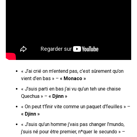
«
J’ai crié on m’entend pas, c’est sûrement qu’on
vient d’en bas » –
« Monaco »
« J’suis parti en bas j’ai vu qu’un teh une chaise
Quechua » –
« Djinn »
«
On peut t’finir vite comme un paquet d’feuilles
» –
« Djinn »
« J’suis qu’un homme j’vais pas changer l’mundo,
j’suis né pour être premier, n*quer le secundo » –