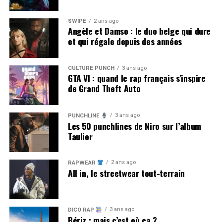
SWIPE
2 ans ago
Angèle et Damso : le duo belge qui dure
et qui régale depuis des années
CULTURE PUNCH
3 ans ago
GTA VI : quand le rap français s’inspire
de Grand Theft Auto
3 ans ago
PUNCHLINE
Les 50 punchlines de Niro sur l’album
Taulier
2 ans ago
RAPWEAR
All in, le streetwear tout-terrain
3 ans ago
DICO RAP
Bériz : mais c’est où ça ?