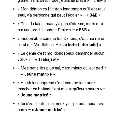
graine, sans savoir que j’étais un brave » –
« RIP »
« Mon démon ca fait trop longtemps qu’il est tout
seul, y’a personne qui peut l’égaler » –
« B&B »
« On a du talent mais y’a pas d’stream, mets moi
sur une prod j’tabasse Drake » –
« B&B »
« Inséparable comme les Daltons, c’est ma reine
c’est ma Middleton » –
« La bête (Interlude) »
« Le génie c’est moi donc j’peux demander aucun
vœux » –
« Trabajaw »
« Mes sons les plus nul, c’est mieux qu’leur perf »
–
« Jeune matrixé »
« Houdi leur apprend c’est comme leur père,
marcher en boitant c’est mieux qu’leurs paires » –
« Jeune matrixé »
« Ici c’est l’enfer, ma mère, y’a l’paradis sous ses
pas » –
« Jeune matrixé »