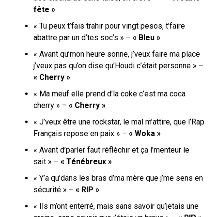
fête »
« Tu peux t’fais trahir pour vingt pesos, t’faire
abattre par un d’tes soc’s » –
« Bleu »
« Avant qu’mon heure sonne, j’veux faire ma place
j’veux pas qu’on dise qu’Houdi c’était personne » –
« Cherry »
« Ma meuf elle prend d’la coke c’est ma coca
cherry » –
« Cherry »
« J’veux être une rockstar, le mal m’attire, que l’Rap
Français repose en paix » –
« Woka »
« Avant d’parler faut réfléchir et ça l’menteur le
sait » –
« Ténébreux »
« Y’a qu’dans les bras d’ma mère que j’me sens en
sécurité » –
« RIP »
« Ils m’ont enterré, mais sans savoir qu’jetais une