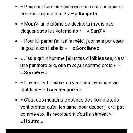
« Pourquoi faire une couronne si c’est pas pour la
déposer sur ma tête ? » –
« Rappel »
« Moi, j’ai un diplôme de dèche, tu m’vois pas
claquer dans les vêtements » –
« Sun7 »
« Pour lui parler j’ai fait la mélo’, j’connais par cœur
le goût d’son Labello » –
« Sorcière »
« J’suis qu’un homme j’ai un tas d’faiblesses, c’est
une panthère elle, elle m’voyait comme proie » –
« Sorcière »
« L’avenir est trouble, on veut tous avoir une vie
stable » –
« Tous les jours »
« C’est des moutons c’est pas des hommes, ils
vont profiter qu’on les aime, pour abuser j’ferai pas
comme eux, ils récolteront c’qu’ils sèment » –
« Houtro »