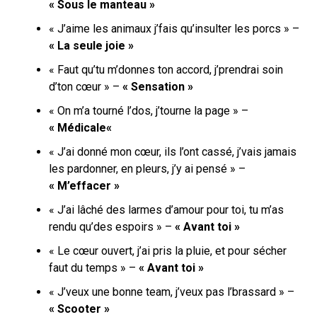
« Sous le manteau »
« J’aimе les animaux j’fais qu’insulter les porcs » –
« La seule joie »
« Faut qu’tu m’donnes ton accord, j’prendrai soin
d’ton cœur » –
« Sensation »
« On m’a tourné l’dos, j’tourne la page » –
« Médicale
«
« J’ai donné mon cœur, ils l’ont cassé, j’vais jamais
les pardonner, en pleurs, j’y ai pensé » –
« M’effacer »
« J’ai lâché des larmes d’amour pour toi, tu m’as
rendu qu’des espoirs » –
« Avant toi »
« Le cœur ouvert, j’ai pris la pluie, et pour sécher
faut du temps » –
« Avant toi »
« J’veux une bonne team, j’veux pas l’brassard » –
« Scooter »