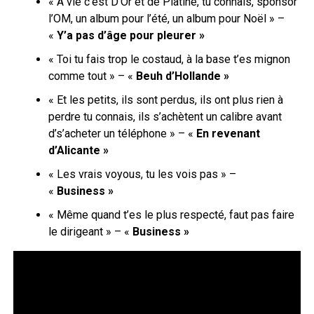
« À vie c’est D’Or et de Platine, tu connais, sponsor
l’OM, un album pour l’été, un album pour Noël » –
«
Y’a pas d’âge pour pleurer »
« Toi tu fais trop le costaud, à la base t’es mignon
comme tout » – «
Beuh d’Hollande »
« Et les petits, ils sont perdus, ils ont plus rien à
perdre tu connais, ils s’achètent un calibre avant
d’s’acheter un téléphone » – «
En revenant
d’Alicante »
« Les vrais voyous, tu les vois pas » –
«
Business »
« Même quand t’es le plus respecté, faut pas faire
le dirigeant » – «
Business »