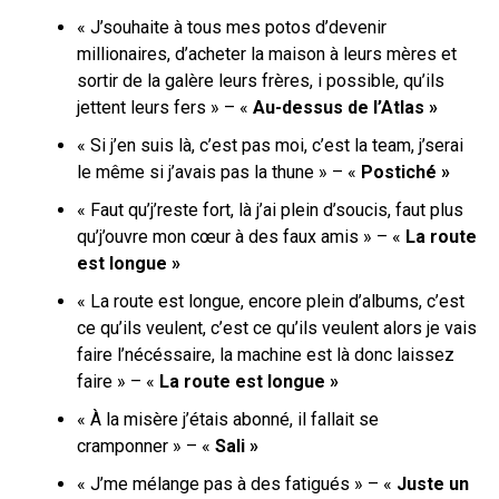
« J’souhaite à tous mes potos d’devenir
millionaires, d’acheter la maison à leurs mères et
sortir de la galère leurs frères, i possible, qu’ils
jettent leurs fers » – «
Au-dessus de l’Atlas »
« Si j’en suis là, c’est pas moi, c’est la team, j’serai
le même si j’avais pas la thune » – «
Postiché »
« Faut qu’j’reste fort, là j’ai plein d’soucis, faut plus
qu’j’ouvre mon cœur à des faux amis » – «
La route
est longue »
« La route est longue, encore plein d’albums, c’est
ce qu’ils veulent, c’est ce qu’ils veulent alors je vais
faire l’nécéssaire, la machine est là donc laissez
faire » – «
La route est longue »
« À la misère j’étais abonné, il fallait se
cramponner » – «
Sali »
« J’me mélange pas à des fatigués » – «
Juste un