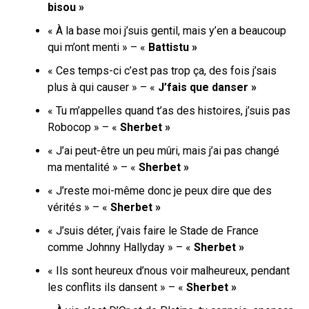
bisou »
« À la base moi j’suis gentil, mais y’en a beaucoup
qui m’ont menti » – «
Battistu »
« Ces temps-ci c’est pas trop ça, des fois j’sais
plus à qui causer » – «
J’fais que danser »
« Tu m’appelles quand t’as des histoires, j’suis pas
Robocop » – «
Sherbet »
« J’ai peut-être un peu mûri, mais j’ai pas changé
ma mentalité » – «
Sherbet »
« J’reste moi-même donc je peux dire que des
vérités » – «
Sherbet »
« J’suis déter, j’vais faire le Stade de France
comme Johnny Hallyday » – «
Sherbet »
« Ils sont heureux d’nous voir malheureux, pendant
les conflits ils dansent » – «
Sherbet »