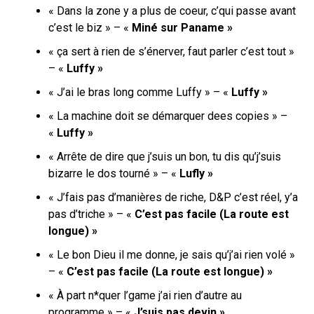
« Dans la zone y a plus de coeur, c’qui passe avant
c’est le biz » – «
Miné sur Paname »
« ça sert à rien de s’énerver, faut parler c’est tout »
– «
Luffy »
« J’ai le bras long comme Luffy » – «
Luffy »
« La machine doit se démarquer dees copies » –
«
Luffy »
« Arrête de dire que j’suis un bon, tu dis qu’j’suis
bizarre le dos tourné » – «
Lufly »
« J’fais pas d’manières de riche, D&P c’est réel, y’a
pas d’triche » – «
C’est pas facile (La route est
longue) »
« Le bon Dieu il me donne, je sais qu’j’ai rien volé »
– «
C’est pas facile (La route est longue) »
« À part n*quer l’game j’ai rien d’autre au
programme » – «
J’suis pas devin »