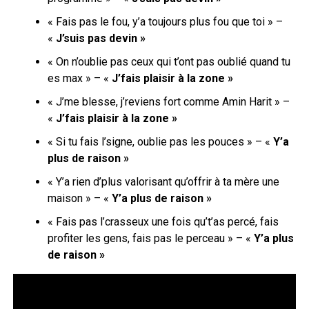
« Fais pas le fou, y’a toujours plus fou que toi » –
«
J’suis pas devin »
« On n’oublie pas ceux qui t’ont pas oublié quand tu
es max » – «
J’fais plaisir à la zone »
«
J’me blesse, j’reviens fort comme Amin Harit » –
«
J’fais plaisir à la zone »
« Si tu fais l’signe, oublie pas les pouces » – «
Y’a
plus de raison »
« Y’a rien d’plus valorisant qu’offrir à ta mère une
maison » – «
Y’a plus de raison »
« Fais pas l’crasseux une fois qu’t’as percé, fais
profiter les gens, fais pas le perceau » – «
Y’a plus
de raison »