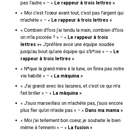
pas l’autre » – «
Le rappeur à trois lettres »
« Moi c’est l’cœur avant tout, c’est pas l’argent qui
m’achète » – «
Le rappeur à trois lettres »
« Combien d’fois j’ai tendu la main, combien d’fois
on m’la picorée ? » – «
Le rappeur à trois
lettres »
« J’préfère avoir une équipe soudée
jusqu’au bout qu’une équipe qui s’b*ise » – «
Le
rappeur à trois lettres »
« N*que la grand mère à la tune, on finira pas notre
vie habillé » – «
La màquina »
« J’ai grandi avec les lacunes, et c’est ce qui m’a
fait briller » – «
La màquina »
« J’suis marseillais on m’achète pas, j’suis encore
plus fier qu’on m’aide pas » – «
Dans ma mama »
« Moi j’ai tellement bon coeur, je souhaite le bien
même à l’ennemi » – «
La fusion »