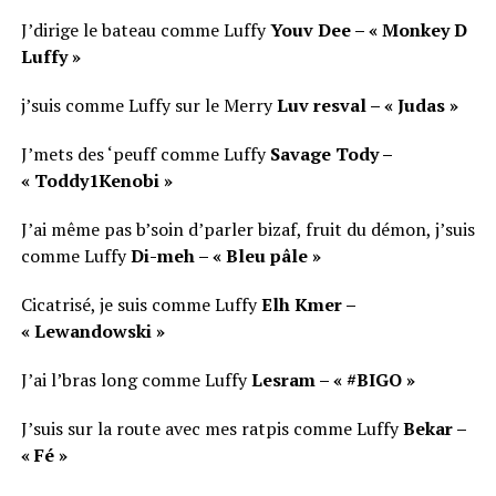
J’dirige le bateau comme Luffy
Youv Dee – « Monkey D
Luffy »
j’suis comme Luffy sur le Merry
Luv resval – « Judas »
J’mets des ‘peuff comme Luffy
Savage Tody –
« Toddy1Kenobi »
J’ai même pas b’soin d’parler bizaf, fruit du démon, j’suis
comme Luffy
Di-meh – « Bleu pâle »
Cicatrisé, je suis comme Luffy
Elh Kmer –
« Lewandowski »
J’ai l’bras long comme Luffy
Lesram – « #BIGO »
J’suis sur la route avec mes ratpis comme Luffy
Bekar –
« Fé »