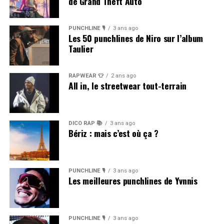
de Grand Theft Auto
PUNCHLINE 🎙️
3 ans ago
Les 50 punchlines de Niro sur l’album
Taulier
RAPWEAR 👕
2 ans ago
All in, le streetwear tout-terrain
DICO RAP 📚
3 ans ago
Bériz : mais c’est où ça ?
PUNCHLINE 🎙️
3 ans ago
Les meilleures punchlines de Yvnnis
PUNCHLINE 🎙️
3 ans ago