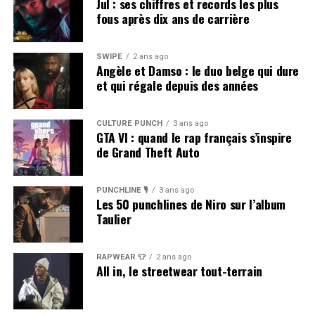
Jul : ses chiffres et records les plus
fous après dix ans de carrière
SWIPE
2 ans ago
Angèle et Damso : le duo belge qui dure
et qui régale depuis des années
CULTURE PUNCH
3 ans ago
GTA VI : quand le rap français s’inspire
de Grand Theft Auto
PUNCHLINE 🎙️
3 ans ago
Les 50 punchlines de Niro sur l’album
Taulier
RAPWEAR 👕
2 ans ago
All in, le streetwear tout-terrain