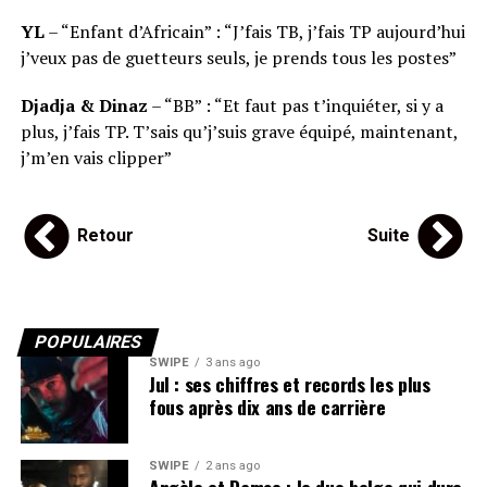
YL
– “Enfant d’Africain” : “J’fais TB, j’fais TP aujourd’hui
j’veux pas de guetteurs seuls, je prends tous les postes”
Djadja & Dinaz
– “BB” : “Et faut pas t’inquiéter, si y a
plus, j’fais TP. T’sais qu’j’suis grave équipé, maintenant,
j’m’en vais clipper”
Retour
Suite
POPULAIRES
SWIPE
3 ans ago
Jul : ses chiffres et records les plus
fous après dix ans de carrière
SWIPE
2 ans ago