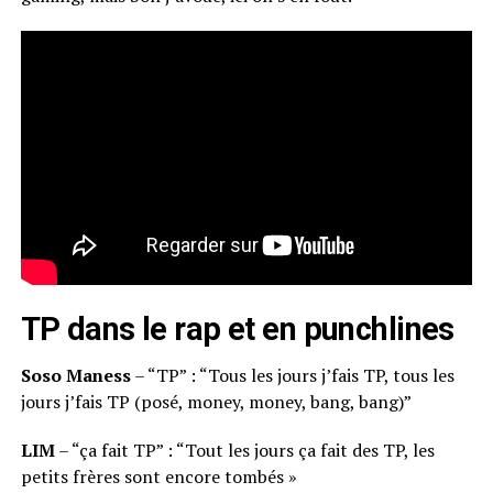
TP dans le rap et en punchlines
Soso Maness
– “TP” : “Tous les jours j’fais TP, tous les
jours j’fais TP (posé, money, money, bang, bang)”
LIM
– “ça fait TP” : “Tout les jours ça fait des TP, l
es
petits frères sont encore tombés »