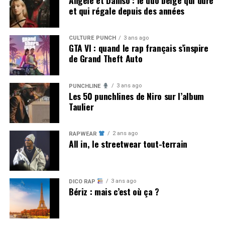
Angèle et Damso : le duo belge qui dure
et qui régale depuis des années
CULTURE PUNCH
3 ans ago
GTA VI : quand le rap français s’inspire
de Grand Theft Auto
3 ans ago
PUNCHLINE
Les 50 punchlines de Niro sur l’album
Taulier
2 ans ago
RAPWEAR
All in, le streetwear tout-terrain
3 ans ago
DICO RAP
Bériz : mais c’est où ça ?