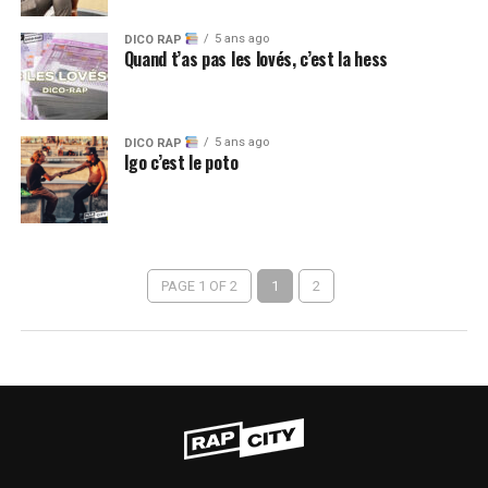
5 ans ago
DICO RAP
Quand t’as pas les lovés, c’est la hess
5 ans ago
DICO RAP
Igo c’est le poto
PAGE 1 OF 2
1
2