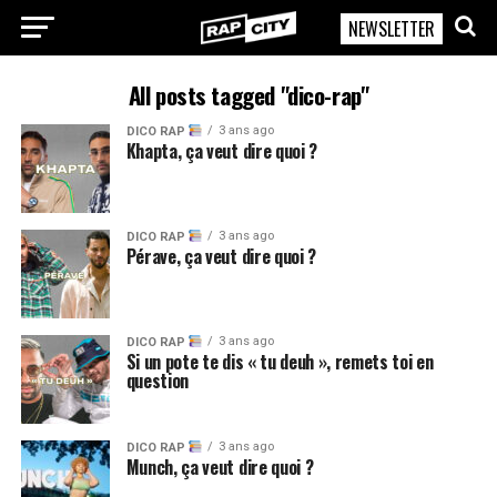
NEWSLETTER
RapCity
All posts tagged "dico-rap"
3 ans ago
DICO RAP
Khapta, ça veut dire quoi ?
3 ans ago
DICO RAP
Pérave, ça veut dire quoi ?
3 ans ago
DICO RAP
Si un pote te dis « tu deuh », remets toi en
question
3 ans ago
DICO RAP
Munch, ça veut dire quoi ?