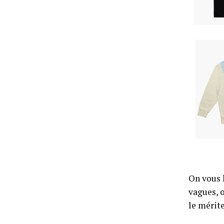
On vous 
vagues, o
le mérit