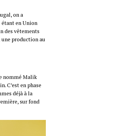
ugal, on a
l étant en Union
ion des vêtements
à une production au
ance nommé Malik
in. C’est en phase
mmes déjà à la
remière, sur fond