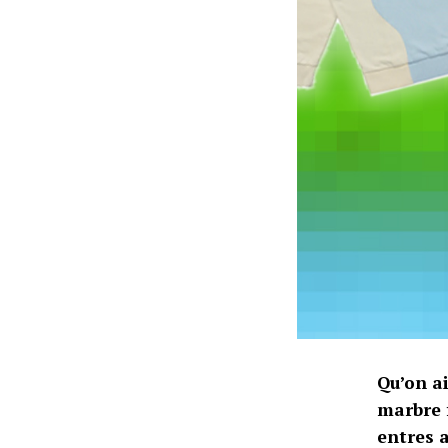
Qu’on ai
marbre f
entres 