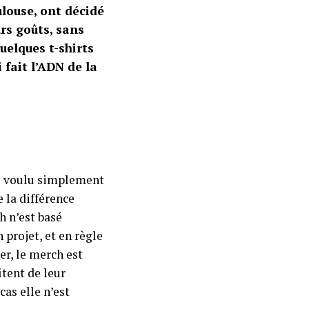
ulouse, ont décidé
rs goûts, sans
uelques t-shirts
 fait l’ADN de la
pas voulu simplement
 la différence
h n’est basé
 projet, et en règle
er, le merch est
itent de leur
as elle n’est