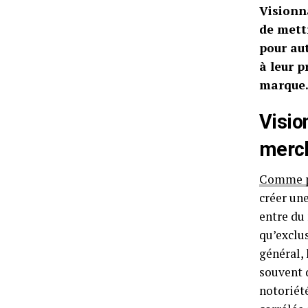
Visionna
de mett
pour aut
à leur p
marque
Vision
merc
Comme p
créer un
entre du 
qu’exclus
général, 
souvent d
notoriété