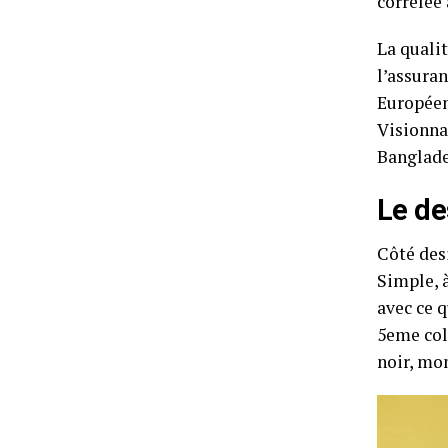
corrélée 
La qualit
l’assuran
Européen
Visionna
Banglade
Le de
Côté des
Simple, à
avec ce 
5eme col
noir, mo