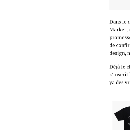
Dans le 
Market, 
promesses
de confir
design, 
Déjà le c
s’inscrit
ya des vr