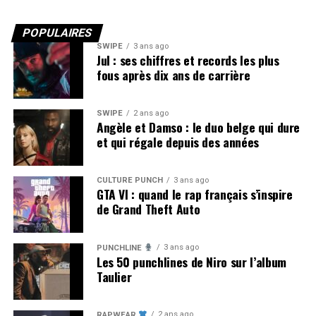
POPULAIRES
SWIPE
3 ans ago
Jul : ses chiffres et records les plus
fous après dix ans de carrière
SWIPE
2 ans ago
Angèle et Damso : le duo belge qui dure
et qui régale depuis des années
CULTURE PUNCH
3 ans ago
GTA VI : quand le rap français s’inspire
de Grand Theft Auto
3 ans ago
PUNCHLINE
Les 50 punchlines de Niro sur l’album
Taulier
2 ans ago
RAPWEAR