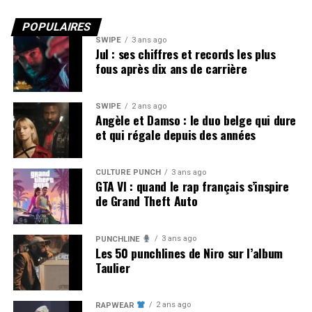
POPULAIRES
SWIPE
3 ans ago
Jul : ses chiffres et records les plus
fous après dix ans de carrière
SWIPE
2 ans ago
Angèle et Damso : le duo belge qui dure
et qui régale depuis des années
CULTURE PUNCH
3 ans ago
GTA VI : quand le rap français s’inspire
de Grand Theft Auto
3 ans ago
PUNCHLINE
Les 50 punchlines de Niro sur l’album
Taulier
2 ans ago
RAPWEAR