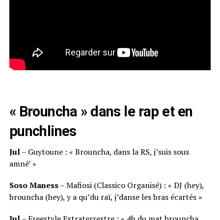
« Brouncha » dans le rap et en
punchlines
Jul
– Guytoune : « Brouncha, dans la RS, j’suis sous
amné’ »
Soso Maness
– Mafiosi (Classico Organisé) : « DJ (hey),
brouncha (hey), y a qu’du raï, j’danse les bras écartés »
Jul
– Freestyle Extraterrestre : « 4h du mat brouncha,