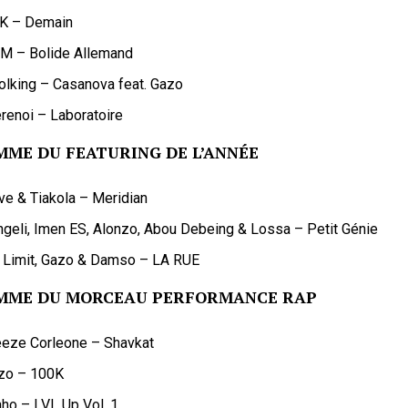
K – Demain
M – Bolide Allemand
olking – Casanova feat. Gazo
renoi – Laboratoire
MME DU FEATURING DE L’ANNÉE
ve & Tiakola – Meridian
ngeli, Imen ES, Alonzo, Abou Debeing & Lossa – Petit Génie
 Limit, Gazo & Damso – LA RUE
MME DU MORCEAU PERFORMANCE RAP
eeze Corleone – Shavkat
zo – 100K
nho – LVL Up Vol. 1