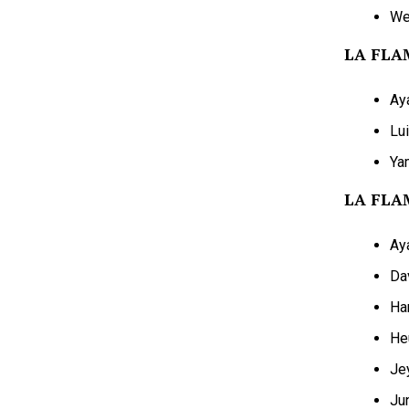
We
LA FLA
Ay
Lui
Ya
LA FLA
Ay
Da
Ha
He
Je
Ju