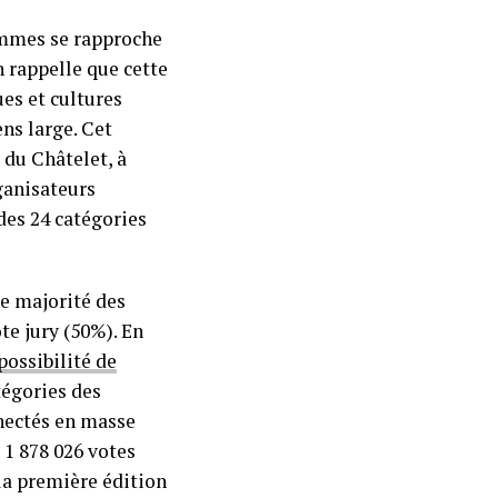
lammes se rapproche
n rappelle que cette
es et cultures
ns large. Cet
du Châtelet, à
rganisateurs
 des 24 catégories
e majorité des
te jury (50%). En
 possibilité de
égories des
nnectés en masse
 1 878 026 votes
la première édition