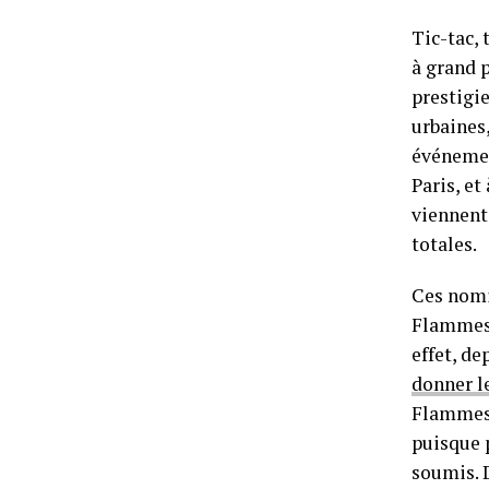
Tic-tac,
à grand p
prestigi
urbaines,
événement
Paris, et
viennent 
totales.
Ces nomin
Flammes, 
effet, de
donner l
Flammes. 
puisque 
soumis. D