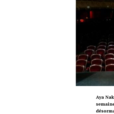
Aya Nak
semaine
désorma