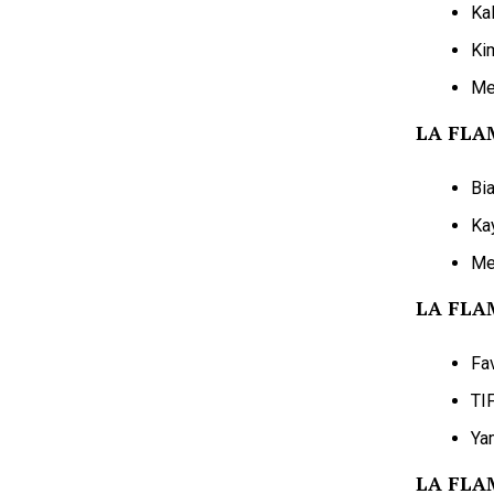
Ka
Ki
Me
LA FLA
Bi
Ka
Me
LA FLA
Fa
TI
Ya
LA FLA