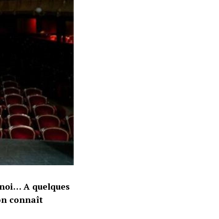
noi… A quelques
on connaît