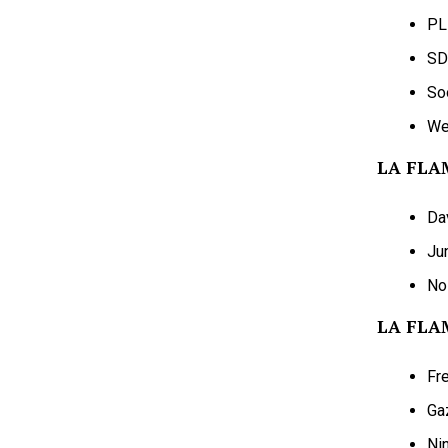
PL
SD
So
We
LA FLA
Da
Ju
No
LA FLA
Fr
Ga
Ni