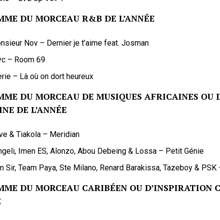
MME DU MORCEAU R&B DE L’ANNÉE
nsieur Nov – Dernier je t’aime feat. Josman
yc – Room 69
erie – Là où on dort heureux
MME DU MORCEAU DE MUSIQUES AFRICAINES OU D
INE DE L’ANNÉE
ve & Tiakola – Meridian
ngeli, Imen ES, Alonzo, Abou Debeing & Lossa – Petit Génie
m Sir, Team Paya, Ste Milano, Renard Barakissa, Tazeboy & PSK
MME DU MORCEAU CARIBÉEN OU D’INSPIRATION 
E