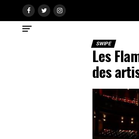
SWIPE
Les Flam
des art