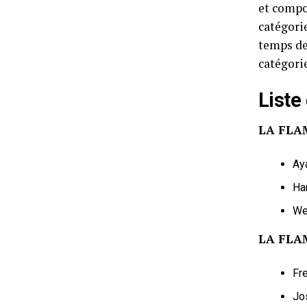
et compo
catégori
temps de
catégori
List
LA FLA
Ay
Ha
We
LA FLA
Fr
Jo