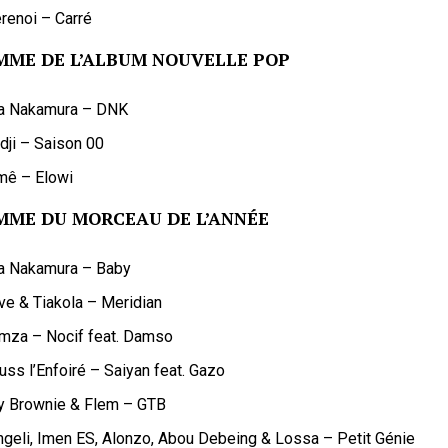
renoi – Carré
MME DE L’ALBUM NOUVELLE POP
a Nakamura – DNK
dji – Saison 00
mê – Elowi
MME DU MORCEAU DE L’ANNÉE
a Nakamura – Baby
ve & Tiakola – Meridian
mza – Nocif feat. Damso
uss l’Enfoiré – Saiyan feat. Gazo
y Brownie & Flem – GTB
ngeli, Imen ES, Alonzo, Abou Debeing & Lossa – Petit Génie