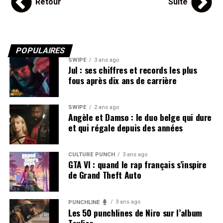
Retour
Suite
POPULAIRES
SWIPE
3 ans ago
Jul : ses chiffres et records les plus
fous après dix ans de carrière
SWIPE
2 ans ago
Angèle et Damso : le duo belge qui dure
et qui régale depuis des années
CULTURE PUNCH
3 ans ago
GTA VI : quand le rap français s’inspire
de Grand Theft Auto
3 ans ago
PUNCHLINE
Les 50 punchlines de Niro sur l’album
Taulier