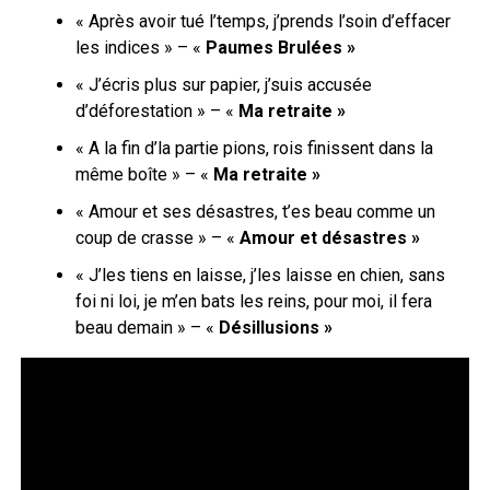
«
Après avoir tué l’temps, j’prends l’soin d’effacer
les indices
» – «
Paumes Brulées »
« J’écris plus sur papier, j’suis accusée
d’déforestation » – «
Ma retraite »
«
A la fin d’la partie pions, rois finissent dans la
même boîte
» – «
Ma retraite »
« Amour et ses désastres, t’es beau comme un
coup de crasse » – «
Amour et désastres »
« J’les tiens en laisse, j’les laisse en chien, sans
foi ni loi, je m’en bats les reins, pour moi, il fera
beau demain » – «
Désillusions »