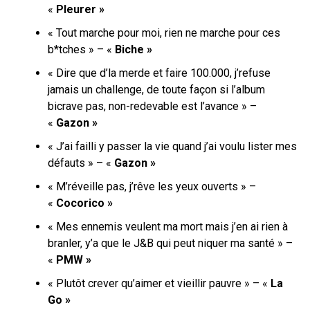
«
Pleurer »
« Tout marche pour moi, rien ne marche pour ces
b*tches » – «
Biche »
« Dire que d’la merde et faire 100.000, j’refuse
jamais un challenge, de toute façon si l’album
bicrave pas, non-redevable est l’avance » –
«
Gazon »
« J’ai failli y passer la vie quand j’ai voulu lister mes
défauts » – «
Gazon »
« M’réveille pas, j’rêve les yeux ouverts » –
«
Cocorico »
«
Mes ennemis veulent ma mort mais j’en ai rien à
branler, y’a que le J&B qui peut niquer ma santé » –
«
PMW »
« Plutôt crever qu’aimer et vieillir pauvre » – «
La
Go »