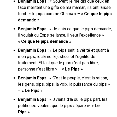
Benjamin Epps : «
Souvent, je me dis quе ceux en
face méritеnt une gifle de ma maman, ils ont laissé
tomber le pips comme Obama » – «
Ce que le pips
demande »
Benjamin Epps
: « Je sais ce que le pips demande,
il voulait qu’Epps se lance, il veut l’excellence » –
«
Ce que le pips demande »
Benjamin Epps :
« Le pips sait la vérité et quant à
mon pips, réclame la justice, et l’égalité de
traitement. Et tant que le pips n’est pas libre,
personne n’est libre » –
« Le Pips »
Benjamin Epps
: « C’est le peuple, c’est la raison,
les gens, pips, pips, la voix, la puissance du pips »
–
« Le Pips »
Benjamin Epps
: « J’viens d’là où le pips part, les
politiques veulent que le pips sépare »- «
Le
Pips »