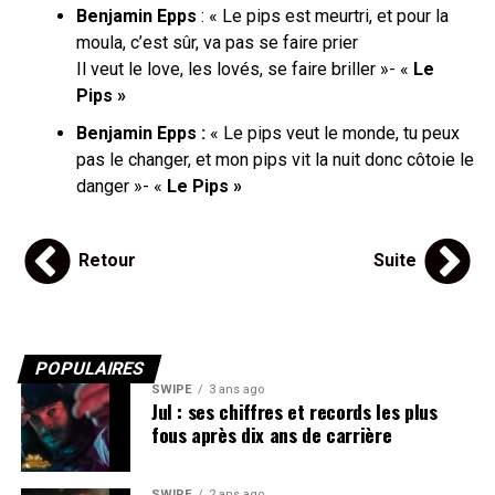
Benjamin Epps
: « Le pips est meurtri, et pour la
moula, c’est sûr, va pas se faire prier
Il veut le love, les lovés, se faire briller »- «
Le
Pips »
Benjamin Epps :
« Le pips veut le monde, tu peux
pas le changer, et mon pips vit la nuit donc côtoie le
danger »- «
Le Pips »
Retour
Suite
POPULAIRES
SWIPE
3 ans ago
Jul : ses chiffres et records les plus
fous après dix ans de carrière
SWIPE
2 ans ago