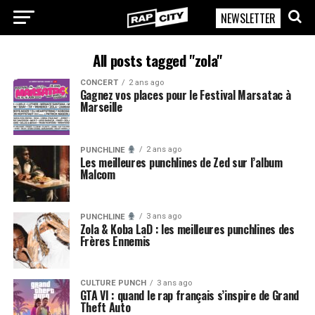
NEWSLETTER
RapCity
All posts tagged "zola"
CONCERT
2 ans ago
Gagnez vos places pour le Festival Marsatac à
Marseille
2 ans ago
PUNCHLINE
Les meilleures punchlines de Zed sur l’album
Malcom
3 ans ago
PUNCHLINE
Zola & Koba LaD : les meilleures punchlines des
Frères Ennemis
CULTURE PUNCH
3 ans ago
GTA VI : quand le rap français s’inspire de Grand
Theft Auto