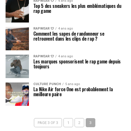
RAPWEAR 👕
4 ans ago
Top 5 des sneakers les plus emblématiques du
rap game
RAPWEAR 👕
4 ans ago
Comment les sapes de randonneur se
retrouvent dans les clips de rap ?
RAPWEAR 👕
4 ans ago
Les marques sponsorisent le rap game depuis
toujours
CULTURE PUNCH
5 ans ago
La Nike Air force One est probablement la
meilleure paire
PAGE 3 OF 3
1
2
3