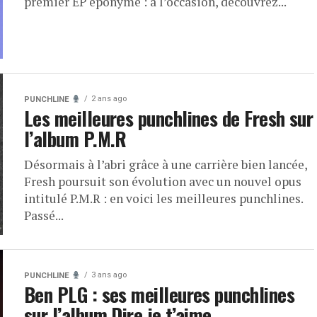
premier EP éponyme : à l’occasion, découvrez...
2 ans ago
PUNCHLINE
Les meilleures punchlines de Fresh sur
l’album P.M.R
Désormais à l’abri grâce à une carrière bien lancée,
Fresh poursuit son évolution avec un nouvel opus
intitulé P.M.R : en voici les meilleures punchlines.
Passé...
3 ans ago
PUNCHLINE
Ben PLG : ses meilleures punchlines
sur l’album Dire je t’aime