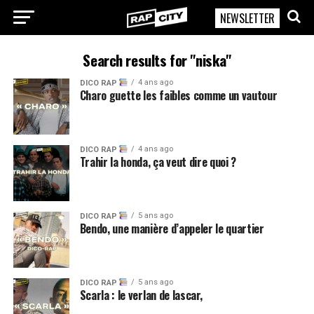
NEWSLETTER
RapCity
Search results for "niska"
4 ans ago
DICO RAP
Charo guette les faibles comme un vautour
4 ans ago
DICO RAP
Trahir la honda, ça veut dire quoi ?
5 ans ago
DICO RAP
Bendo, une manière d’appeler le quartier
5 ans ago
DICO RAP
Scarla : le verlan de lascar,