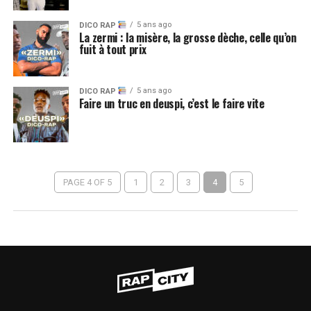
5 ans ago
DICO RAP
La zermi : la misère, la grosse dèche, celle qu’on
fuit à tout prix
5 ans ago
DICO RAP
Faire un truc en deuspi, c’est le faire vite
PAGE 4 OF 5
1
2
3
4
5