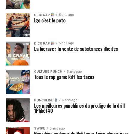
5 ans ago
DICO RAP
Igo c’est le poto
5 ans ago
DICO RAP
La bicrave : la vente de substances illicites
CULTURE PUNCH
5 ans ago
Tous le rap game kiff les tacos
5 ans ago
PUNCHLINE
Les meilleures punchlines du prodige de la drill
1Pliké140
SWIPE
5 ans ago
Nos idées cadeaux de Noël pour faire plaisir à un